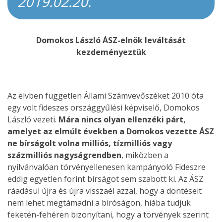
2019.02.20.
Domokos László ÁSZ-elnök leváltását
kezdeményeztük
Az elvben független Állami Számvevőszéket 2010 óta
egy volt fideszes országgyűlési képviselő, Domokos
László vezeti.
Mára nincs olyan ellenzéki párt,
amelyet az elmúlt években a Domokos vezette ÁSZ
ne bírságolt volna milliós, tízmilliós vagy
százmilliós nagyságrendben
, miközben a
nyilvánvalóan törvényellenesen kampányoló Fideszre
eddig egyetlen forint bírságot sem szabott ki. Az ÁSZ
ráadásul újra és újra visszaél azzal, hogy a döntéseit
nem lehet megtámadni a bíróságon, hiába tudjuk
feketén-fehéren bizonyítani, hogy a törvények szerint