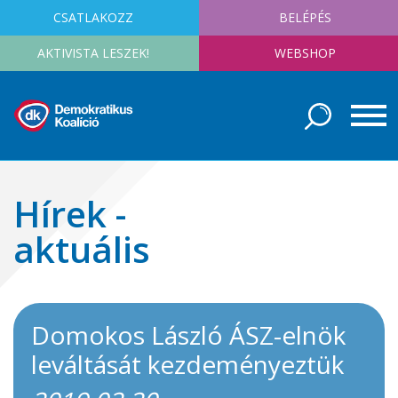
CSATLAKOZZ
BELÉPÉS
AKTIVISTA LESZEK!
WEBSHOP
Hírek -
aktuális
Domokos László ÁSZ-elnök
leváltását kezdeményeztük