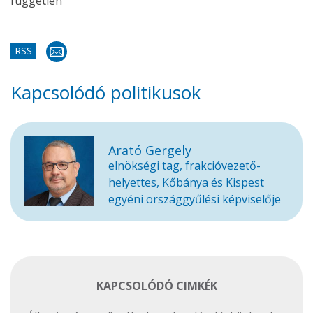
független
RSS
Kapcsolódó politikusok
Arató Gergely
elnökségi tag, frakcióvezető-
helyettes, Kőbánya és Kispest
egyéni országgyűlési képviselője
KAPCSOLÓDÓ CIMKÉK