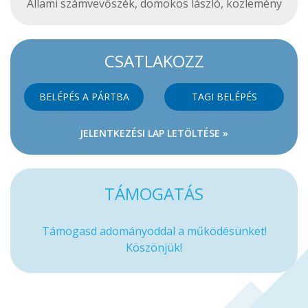
Állami számvevőszék
,
domokos lászló
,
közlemény
CSATLAKOZZ
BELÉPÉS A PÁRTBA
TAGI BELÉPÉS
JELENTKEZÉSI LAP LETÖLTÉSE »
TÁMOGATÁS
Támogasd adományoddal a működésünket!
Köszönjük!