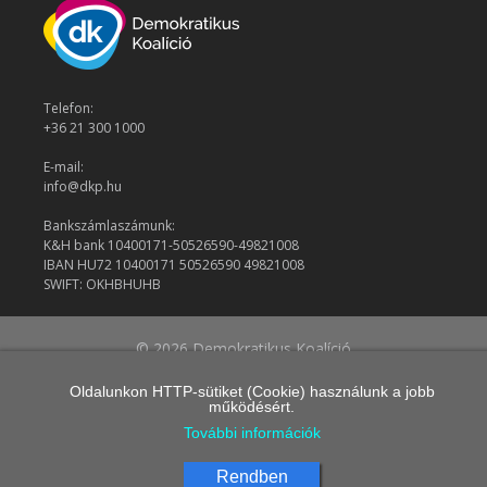
Telefon:
+36 21 300 1000
E-mail:
info@dkp.hu
Bankszámlaszámunk:
K&H bank 10400171-50526590-49821008
IBAN HU72 10400171 50526590 49821008
SWIFT: OKHBHUHB
© 2026 Demokratikus Koalíció
Oldalunkon HTTP-sütiket (Cookie) használunk a jobb
működésért.
További információk