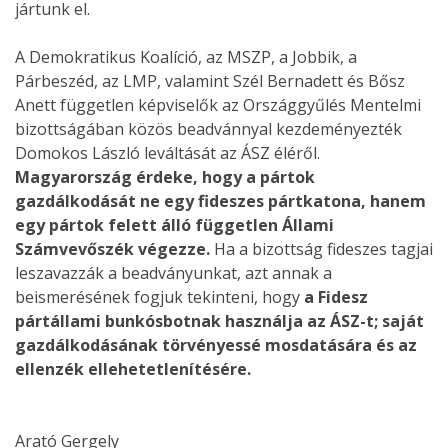
jártunk el.
A Demokratikus Koalíció, az MSZP, a Jobbik, a
Párbeszéd, az LMP, valamint Szél Bernadett és Bősz
Anett független képviselők az Országgyűlés Mentelmi
bizottságában közös beadvánnyal kezdeményezték
Domokos László leváltását az ÁSZ éléről.
Magyarország érdeke, hogy a pártok
gazdálkodását ne egy fideszes pártkatona, hanem
egy pártok felett álló független Állami
Számvevőszék végezze.
Ha a bizottság fideszes tagjai
leszavazzák a beadványunkat, azt annak a
beismerésének fogjuk tekinteni, hogy
a Fidesz
pártállami bunkósbotnak használja az ÁSZ-t; saját
gazdálkodásának törvényessé mosdatására és az
ellenzék ellehetetlenítésére.
Arató Gergely