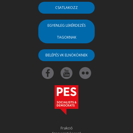
CSATLAKOZZ
EGYENLEG LEKÉRDEZÉS
TAGOKNAK
BELÉPÉS VK ELNÖKÖKNEK
Frakció