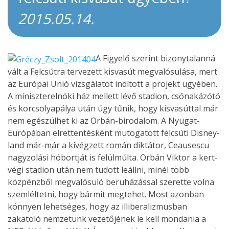
2015.05.14.
A Figyelő szerint bizonytalanná
vált a Felcsútra tervezett kisvasút megvalósulása, mert
az Európai Unió vizsgálatot indított a projekt ügyében.
A miniszterelnöki ház mellett lévő stadion, csónakázótó
és korcsolyapálya után úgy tűnik, hogy kisvasúttal már
nem egészülhet ki az Orbán-birodalom. A Nyugat-
Európában elrettentésként mutogatott felcsúti Disney-
land már-már a kivégzett román diktátor, Ceausescu
nagyzolási hóbortját is felülmúlta. Orbán Viktor a kert-
végi stadion után nem tudott leállni, minél több
közpénzből megvalósuló beruházással szerette volna
szemléltetni, hogy bármit megtehet. Most azonban
könnyen lehetséges, hogy az illiberalizmusban
zakatoló nemzetünk vezetőjének le kell mondania a