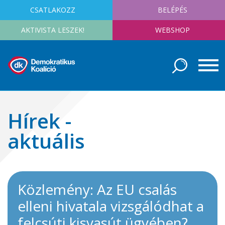
CSATLAKOZZ
BELÉPÉS
AKTIVISTA LESZEK!
WEBSHOP
Hírek -
aktuális
Közlemény: Az EU csalás
elleni hivatala vizsgálódhat a
felcsúti kisvasút ügyében?