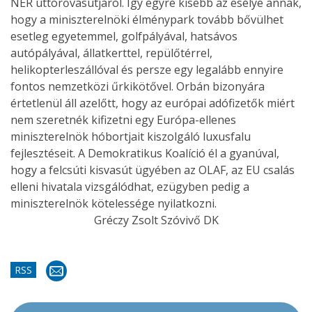
NER úttörővasútjáról. Így egyre kisebb az esélye annak,
hogy a miniszterelnöki élménypark tovább bővülhet
esetleg egyetemmel, golfpályával, hatsávos
autópályával, állatkerttel, repülőtérrel,
helikopterleszállóval és persze egy legalább ennyire
fontos nemzetközi űrkikötővel. Orbán bizonyára
értetlenül áll azelőtt, hogy az európai adófizetők miért
nem szeretnék kifizetni egy Európa-ellenes
miniszterelnök hóbortjait kiszolgáló luxusfalu
fejlesztéseit. A Demokratikus Koalíció él a gyanúval,
hogy a felcsúti kisvasút ügyében az OLAF, az EU csalás
elleni hivatala vizsgálódhat, ezügyben pedig a
miniszterelnök kötelessége nyilatkozni.
Gréczy Zsolt Szóvivő DK
RSS