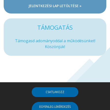
JELENTKEZÉSI LAP LETÖLTÉSE »
TÁMOGATÁS
Támogasd adományoddal a működésünket!
Köszönjük!
CSATLAKOZZ
EGYENLEG LEKÉRDEZÉS