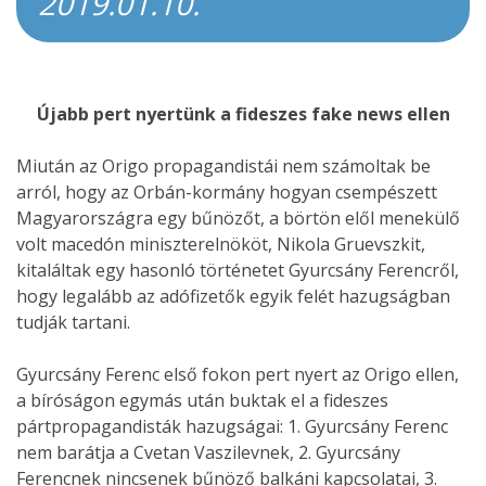
2019.01.10.
Újabb pert nyertünk a fideszes fake news ellen
Miután az Origo propagandistái nem számoltak be
arról, hogy az Orbán-kormány hogyan csempészett
Magyarországra egy bűnözőt, a börtön elől menekülő
volt macedón miniszterelnököt, Nikola Gruevszkit,
kitaláltak egy hasonló történetet Gyurcsány Ferencről,
hogy legalább az adófizetők egyik felét hazugságban
tudják tartani.
Gyurcsány Ferenc első fokon pert nyert az Origo ellen,
a bíróságon egymás után buktak el a fideszes
pártpropagandisták hazugságai: 1. Gyurcsány Ferenc
nem barátja a Cvetan Vaszilevnek, 2. Gyurcsány
Ferencnek nincsenek bűnöző balkáni kapcsolatai, 3.