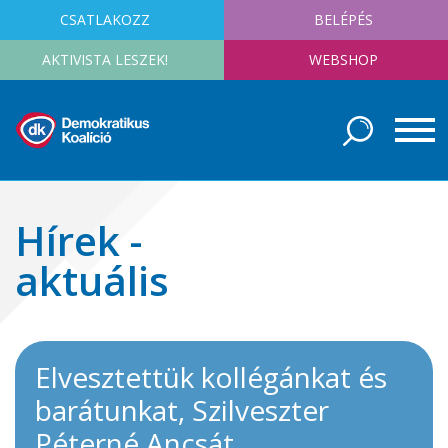
CSATLAKOZZ
BELÉPÉS
AKTIVISTA LESZEK!
WEBSHOP
Hírek -
aktuális
Elvesztettük kollégánkat és
barátunkat, Szilveszter
Péterné Ancsát