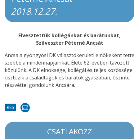
2018.12.27.
Elvesztettük kollégánkat és barátunkat,
Szilveszter Péterné Ancsát
Ancsa a gyöngyösi DK választókerületi elnökeként tette
szebbé a mindennapjainkat. Élete 62. évében távozott
közülünk. A DK elnöksége, kollégái és teljes közössége
osztozik a családtagok és barátok gyászában, őszinte
részvéttel gondolunk Ancsára.
RSS
CSATLAKOZZ