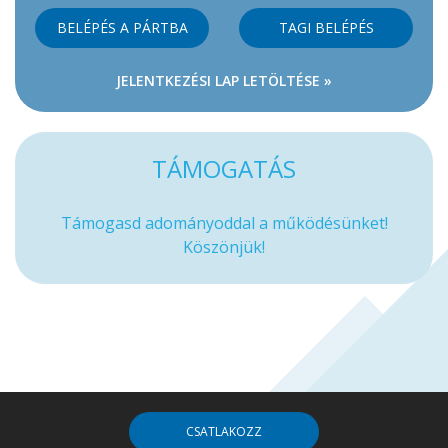
BELÉPÉS A PÁRTBA
TAGI BELÉPÉS
JELENTKEZÉSI LAP LETÖLTÉSE »
TÁMOGATÁS
Támogasd adományoddal a működésünket!
Köszönjük!
CSATLAKOZZ