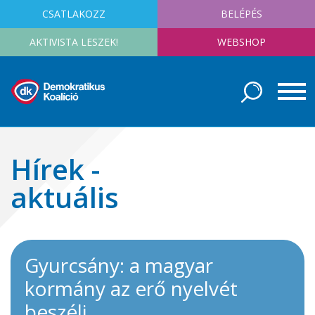
CSATLAKOZZ
BELÉPÉS
AKTIVISTA LESZEK!
WEBSHOP
Hírek -
aktuális
Gyurcsány: a magyar
kormány az erő nyelvét
beszéli