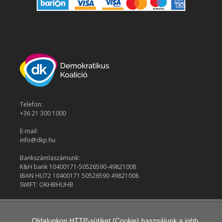
Telefon:
+36 21 300 1000
E-mail:
info@dkp.hu
Bankszámlaszámunk:
K&H bank 10400171-50526590-49821008
IBAN HU72 10400171 50526590 49821008
SWIFT: OKHBHUHB
© 2026 Demokratikus Koalíció
Oldalunkon HTTP-sütiket (Cookie) használunk a jobb