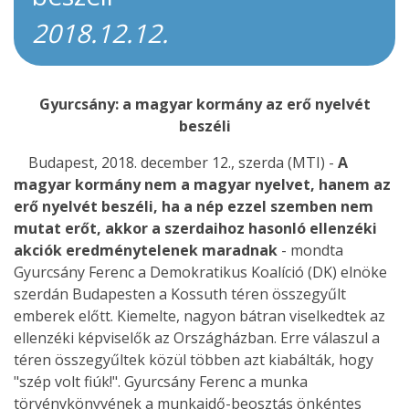
2018.12.12.
Gyurcsány: a magyar kormány az erő nyelvét
beszéli
Budapest, 2018. december 12., szerda (MTI) -
A
magyar kormány nem a magyar nyelvet, hanem az
erő nyelvét beszéli, ha a nép ezzel szemben nem
mutat erőt, akkor a szerdaihoz hasonló ellenzéki
akciók eredménytelenek maradnak
- mondta
Gyurcsány Ferenc a Demokratikus Koalíció (DK) elnöke
szerdán Budapesten a Kossuth téren összegyűlt
emberek előtt. Kiemelte, nagyon bátran viselkedtek az
ellenzéki képviselők az Országházban. Erre válaszul a
téren összegyűltek közül többen azt kiabálták, hogy
"szép volt fiúk!". Gyurcsány Ferenc a munka
törvénykönyvének a munkaidő-beosztás önkéntes