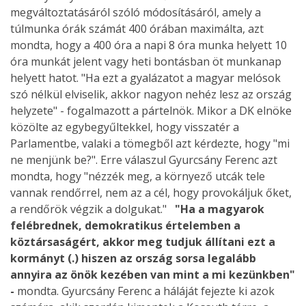
megváltoztatásáról szóló módosításáról, amely a
túlmunka órák számát 400 órában maximálta, azt
mondta, hogy a 400 óra a napi 8 óra munka helyett 10
óra munkát jelent vagy heti bontásban öt munkanap
helyett hatot. "Ha ezt a gyalázatot a magyar melósok
szó nélkül elviselik, akkor nagyon nehéz lesz az ország
helyzete" - fogalmazott a pártelnök. Mikor a DK elnöke
közölte az egybegyűltekkel, hogy visszatér a
Parlamentbe, valaki a tömegből azt kérdezte, hogy "mi
ne menjünk be?". Erre válaszul Gyurcsány Ferenc azt
mondta, hogy "nézzék meg, a környező utcák tele
vannak rendőrrel, nem az a cél, hogy provokáljuk őket,
a rendőrök végzik a dolgukat."
"Ha a magyarok
felébrednek, demokratikus értelemben a
köztársaságért, akkor meg tudjuk állítani ezt a
kormányt (.) hiszen az ország sorsa legalább
annyira az önök kezében van mint a mi kezünkben"
-
mondta. Gyurcsány Ferenc a háláját fejezte ki azok