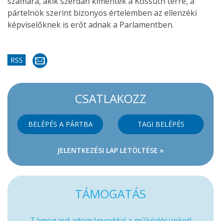
számára, akik szerdán kimentek a Kossuth térre, a
pártelnök szerint bizonyos értelemben az ellenzéki
képviselőknek is erőt adnak a Parlamentben.
RSS
CSATLAKOZZ
BELÉPÉS A PÁRTBA
TAGI BELÉPÉS
JELENTKEZÉSI LAP LETÖLTÉSE »
TÁMOGATÁS
Támogasd adományoddal a működésünket!