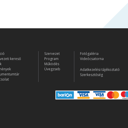
ció
Szervezet
Fotógaléria
vezeti kereső
Program
Videócsatorna
k
Működés
mények
Üvegzseb
Adatkezelési tájékoztató
umentumtár
Szerkesztőség
solat