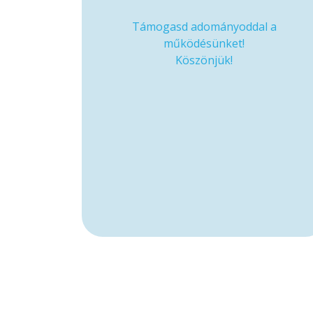
Támogasd adományoddal a
működésünket!
Köszönjük!