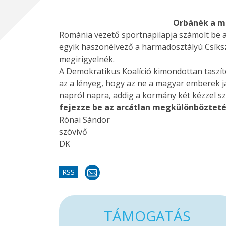
Orbánék a m
Románia vezető sportnapilapja számolt be a
egyik haszonélvező a harmadosztályú Csíksze
megirigyelnék.
A Demokratikus Koalíció kimondottan taszít
az a lényeg, hogy az ne a magyar emberek j
napról napra, addig a kormány két kézzel s
fejezze be az arcátlan megkülönböztetés
Rónai Sándor
szóvivő
DK
RSS
TÁMOGATÁS