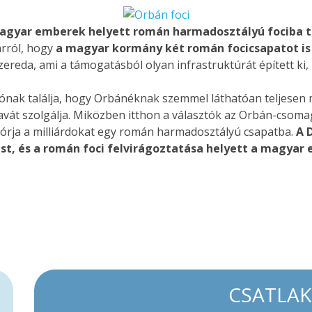
agyar emberek helyett román harmadosztályú fociba to
rról, hogy
a magyar kormány két román focicsapatot is 
reda, ami a támogatásból olyan infrastruktúrát épített ki, 
ónak találja, hogy Orbánéknak szemmel láthatóan teljesen m
avát szolgálja. Miközben itthon a választók az Orbán-csoma
zórja a milliárdokat egy román harmadosztályú csapatba.
A D
t, és a román foci felvirágoztatása helyett a magyar 
CSATLA