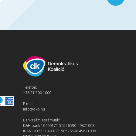
Telefon:
+36 21 300 1000
E-mail:
info@dkp.hu
Bankszámlaszámunk:
K&H bank 10400171-50526590-49821008
IBAN HU72 10400171 50526590 49821008