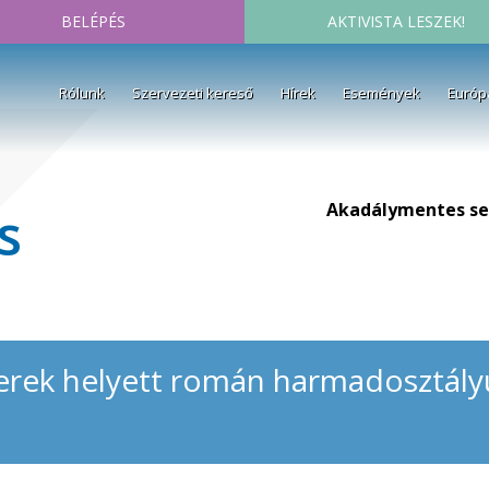
BELÉPÉS
AKTIVISTA LESZEK!
Rólunk
Szervezeti kereső
Hírek
Események
Európ
Akadálymentes se
s
ek helyett román harmadosztályú 