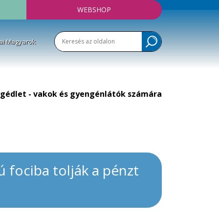
WEBSHOP
ai Magyarok
gédlet - vakok és gyengénlátók számára
fociba tolják a pénzt