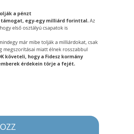
lják a pénzt
támogat, egy-egy milliárd forinttal.
Az
hogy első osztályú csapatok is
indegy már mibe tolják a milliárdokat, csak
g megszorításai miatt élnek rosszabbul
K követeli, hogy a Fidesz kormány
emberek érdekein törje a fejét.
KOZZ