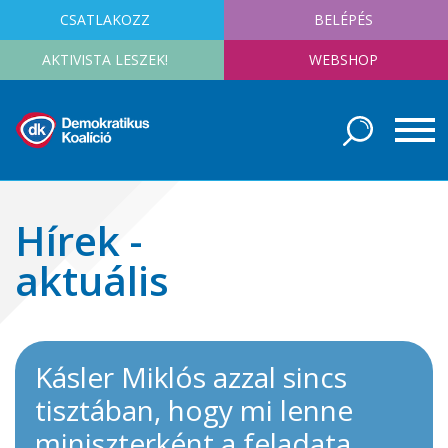
CSATLAKOZZ
BELÉPÉS
AKTIVISTA LESZEK!
WEBSHOP
Hírek -
aktuális
Kásler Miklós azzal sincs
tisztában, hogy mi lenne
miniszterként a feladata