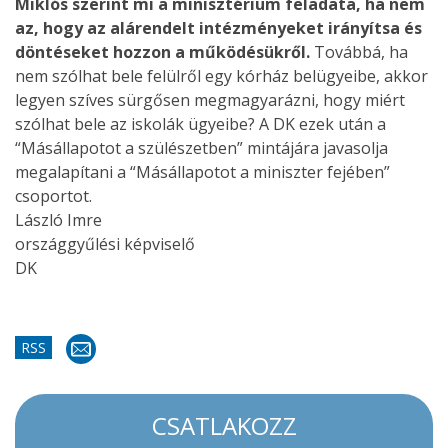
Miklós szerint mi a minisztérium feladata, ha nem
az, hogy az alárendelt intézményeket irányítsa és
döntéseket hozzon a működésükről.
Továbbá, ha
nem szólhat bele felülről egy kórház belügyeibe, akkor
legyen szíves sürgősen megmagyarázni, hogy miért
szólhat bele az iskolák ügyeibe? A DK ezek után a
“Másállapotot a szülészetben” mintájára javasolja
megalapítani a “Másállapotot a miniszter fejében”
csoportot.
László Imre
országgyűlési képviselő
DK
RSS
CSATLAKOZZ