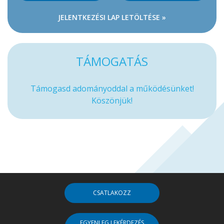
JELENTKEZÉSI LAP LETÖLTÉSE »
TÁMOGATÁS
Támogasd adományoddal a működésünket!
Köszönjük!
CSATLAKOZZ
EGYENLEG LEKÉRDEZÉS