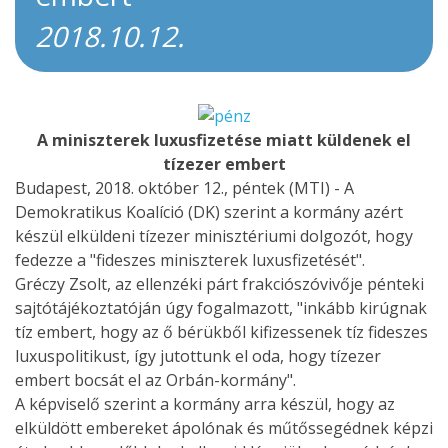
2018.10.12.
A miniszterek luxusfizetése miatt küldenek el
tízezer embert
Budapest, 2018. október 12., péntek (MTI) - A
Demokratikus Koalíció (DK) szerint a kormány azért
készül elküldeni tízezer minisztériumi dolgozót, hogy
fedezze a "fideszes miniszterek luxusfizetését".
Gréczy Zsolt, az ellenzéki párt frakciószóvivője pénteki
sajtótájékoztatóján úgy fogalmazott, "inkább kirúgnak
tíz embert, hogy az ő bérükből kifizessenek tíz fideszes
luxuspolitikust, így jutottunk el oda, hogy tízezer
embert bocsát el az Orbán-kormány".
A képviselő szerint a kormány arra készül, hogy az
elküldött embereket ápolónak és műtőssegédnek képzi