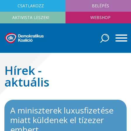
CSATLAKOZZ
BELÉPÉS
AKTIVISTA LESZEK!
WEBSHOP
Hírek -
aktuális
A miniszterek luxusfizetése
miatt küldenek el tízezer
embert