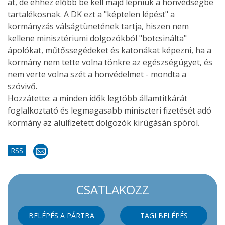
át, de ehhez előbb be kell majd lépniük a honvédségbe
tartalékosnak. A DK ezt a "képtelen lépést" a
kormányzás válságtünetének tartja, hiszen nem
kellene minisztériumi dolgozókból "botcsinálta"
ápolókat, műtőssegédeket és katonákat képezni, ha a
kormány nem tette volna tönkre az egészségügyet, és
nem verte volna szét a honvédelmet - mondta a
szóvivő.
Hozzátette: a minden idők legtöbb államtitkárát
foglalkoztató és legmagasabb miniszteri fizetését adó
kormány az alulfizetett dolgozók kirúgásán spórol.
RSS
CSATLAKOZZ
BELÉPÉS A PÁRTBA
TAGI BELÉPÉS