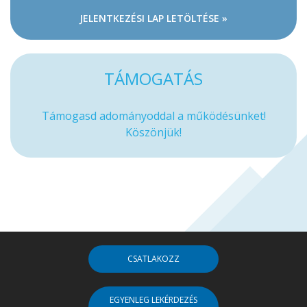
JELENTKEZÉSI LAP LETÖLTÉSE »
TÁMOGATÁS
Támogasd adományoddal a működésünket!
Köszönjük!
CSATLAKOZZ
EGYENLEG LEKÉRDEZÉS