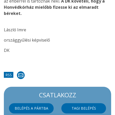
az éhbérrel is tartoznak neki.
A DK követeli, hogy a
Honvédkórház mielőbb fizesse ki az elmaradt
béreket.
László Imre
országgyűlési képviselő
DK
RSS
CSATLAKOZZ
BELÉPÉS A PÁRTBA
TAGI BELÉPÉS