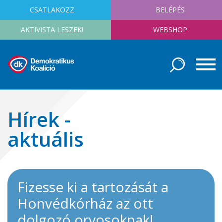
CSATLAKOZZ
BELÉPÉS
AKTIVISTA LESZEK!
WEBSHOP
Hírek -
aktuális
Fizesse ki a tartozását a
Honvédkórház az ott
dolgozó orvosoknak!