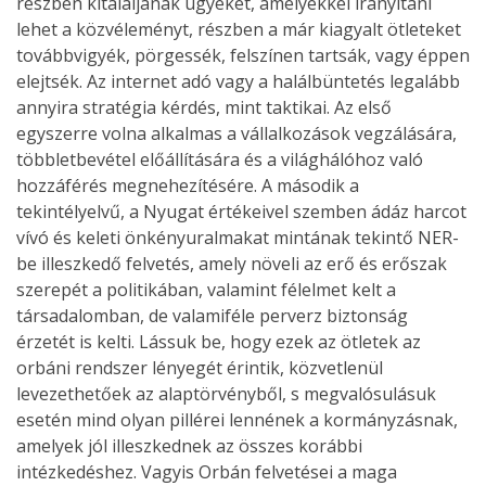
részben kitaláljanak ügyeket, amelyekkel irányítani
lehet a közvéleményt, részben a már kiagyalt ötleteket
továbbvigyék, pörgessék, felszínen tartsák, vagy éppen
elejtsék. Az internet adó vagy a halálbüntetés legalább
annyira stratégia kérdés, mint taktikai. Az első
egyszerre volna alkalmas a vállalkozások vegzálására,
többletbevétel előállítására és a világhálóhoz való
hozzáférés megnehezítésére. A második a
tekintélyelvű, a Nyugat értékeivel szemben ádáz harcot
vívó és keleti önkényuralmakat mintának tekintő NER-
be illeszkedő felvetés, amely növeli az erő és erőszak
szerepét a politikában, valamint félelmet kelt a
társadalomban, de valamiféle perverz biztonság
érzetét is kelti. Lássuk be, hogy ezek az ötletek az
orbáni rendszer lényegét érintik, közvetlenül
levezethetőek az alaptörvényből, s megvalósulásuk
esetén mind olyan pillérei lennének a kormányzásnak,
amelyek jól illeszkednek az összes korábbi
intézkedéshez. Vagyis Orbán felvetései a maga