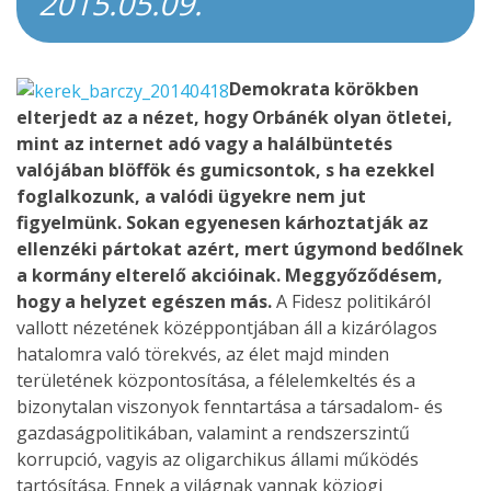
2015.05.09.
Demokrata körökben
elterjedt az a nézet, hogy Orbánék olyan ötletei,
mint az internet adó vagy a halálbüntetés
valójában blöffök és gumicsontok, s ha ezekkel
foglalkozunk, a valódi ügyekre nem jut
figyelmünk. Sokan egyenesen kárhoztatják az
ellenzéki pártokat azért, mert úgymond bedőlnek
a kormány elterelő akcióinak. Meggyőződésem,
hogy a helyzet egészen más.
A Fidesz politikáról
vallott nézetének középpontjában áll a kizárólagos
hatalomra való törekvés, az élet majd minden
területének központosítása, a félelemkeltés és a
bizonytalan viszonyok fenntartása a társadalom- és
gazdaságpolitikában, valamint a rendszerszintű
korrupció, vagyis az oligarchikus állami működés
tartósítása. Ennek a világnak vannak közjogi