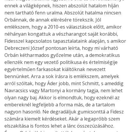
ennek a világképnek, hiszen abszolút hatalom híján
nem tartható fenn uralma. Abszolút hatalma nincsen
Orbánnak, de annak elérésére törekszik. Jól
emlékszem, hogy a 2010-es választások előtt, amikor
néhányan kongattuk a vészharangot saját korábbi,
Fidesszel kapcsolatos tapasztalataink alapján, s amikor
Debreczeni József pontosan leírta, hogy mi várható
Orbán kétharmados győzelme után, a demokratikus
ellenzék nem egy vezető politikusa és értelmiségije
egyértelműen farkasokat kiáltóknak nevezett
bennünket. Arra a sok írásra is emlékszem, amelyek
arról szóltak, hogy Áder jobb, mint Schmitt, s ameddig
Navracsics vagy Martonyi a kormány tagja, nem lehet
olyan nagy baj. Akkor is elmondtuk, hogy ezeknél az
embereknél legfeljebb a forma más, de a tartalom
nagyon hasonló. Ne degradáljuk gumicsonttá a Fidesz
számára kiemelt kérdéseket. Akár a legapróbb szem
elszakítása is fontos lehet a lánc összezúzásához.