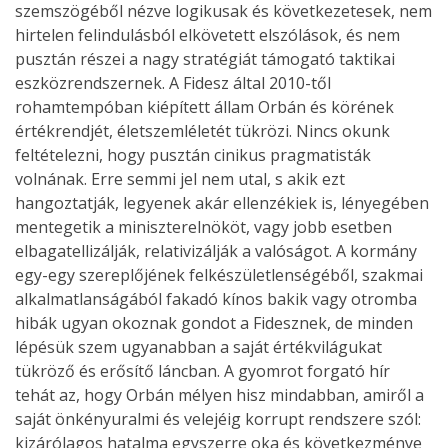
szemszögéből nézve logikusak és következetesek, nem
hirtelen felindulásból elkövetett elszólások, és nem
pusztán részei a nagy stratégiát támogató taktikai
eszközrendszernek. A Fidesz által 2010-től
rohamtempóban kiépített állam Orbán és körének
értékrendjét, életszemléletét tükrözi. Nincs okunk
feltételezni, hogy pusztán cinikus pragmatisták
volnának. Erre semmi jel nem utal, s akik ezt
hangoztatják, legyenek akár ellenzékiek is, lényegében
mentegetik a miniszterelnököt, vagy jobb esetben
elbagatellizálják, relativizálják a valóságot. A kormány
egy-egy szereplőjének felkészületlenségéből, szakmai
alkalmatlanságából fakadó kínos bakik vagy otromba
hibák ugyan okoznak gondot a Fidesznek, de minden
lépésük szem ugyanabban a saját értékvilágukat
tükröző és erősítő láncban. A gyomrot forgató hír
tehát az, hogy Orbán mélyen hisz mindabban, amiről a
saját önkényuralmi és velejéig korrupt rendszere szól:
kizárólagos hatalma egyszerre oka és következménye