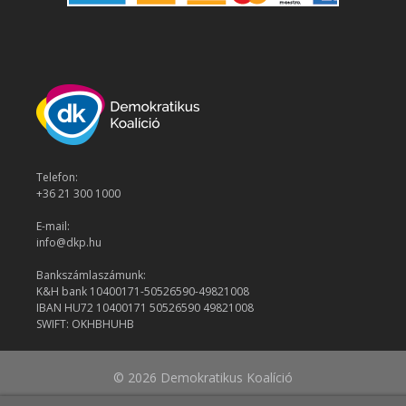
Telefon:
+36 21 300 1000
E-mail:
info@dkp.hu
Bankszámlaszámunk:
K&H bank 10400171-50526590-49821008
IBAN HU72 10400171 50526590 49821008
SWIFT: OKHBHUHB
© 2026 Demokratikus Koalíció