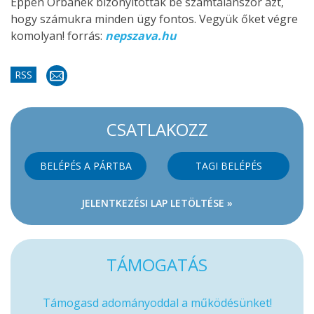
Éppen Orbánék bizonyították be számtalanszor azt,
hogy számukra minden ügy fontos. Vegyük őket végre
komolyan! forrás:
nepszava.hu
RSS
CSATLAKOZZ
BELÉPÉS A PÁRTBA
TAGI BELÉPÉS
JELENTKEZÉSI LAP LETÖLTÉSE »
TÁMOGATÁS
Támogasd adományoddal a működésünket!