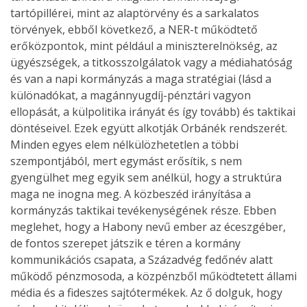
tartópillérei, mint az alaptörvény és a sarkalatos
törvények, ebből következő, a NER-t működtető
erőközpontok, mint például a miniszterelnökség, az
ügyészségek, a titkosszolgálatok vagy a médiahatóság
és van a napi kormányzás a maga stratégiai (lásd a
különadókat, a magánnyugdíj-pénztári vagyon
ellopását, a külpolitika irányát és így tovább) és taktikai
döntéseivel. Ezek együtt alkotják Orbánék rendszerét.
Minden egyes elem nélkülözhetetlen a többi
szempontjából, mert egymást erősítik, s nem
gyengülhet meg egyik sem anélkül, hogy a struktúra
maga ne inogna meg. A közbeszéd irányítása a
kormányzás taktikai tevékenységének része. Ebben
meglehet, hogy a Habony nevű ember az éceszgéber,
de fontos szerepet játszik e téren a kormány
kommunikációs csapata, a Századvég fedőnév alatt
működő pénzmosoda, a közpénzből működtetett állami
média és a fideszes sajtótermékek. Az ő dolguk, hogy