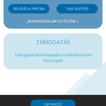
BELÉPÉS A PÁRTBA
TAGI BELÉPÉS
JELENTKEZÉSI LAP LETÖLTÉSE »
TÁMOGATÁS
Támogasd adományoddal a működésünket!
Köszönjük!
CSATLAKOZZ