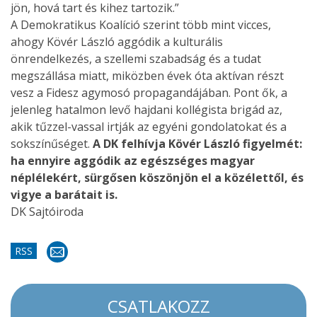
jön, hová tart és kihez tartozik.”
A Demokratikus Koalíció szerint több mint vicces,
ahogy Kövér László aggódik a kulturális
önrendelkezés, a szellemi szabadság és a tudat
megszállása miatt, miközben évek óta aktívan részt
vesz a Fidesz agymosó propagandájában. Pont ők, a
jelenleg hatalmon levő hajdani kollégista brigád az,
akik tűzzel-vassal irtják az egyéni gondolatokat és a
sokszínűséget.
A DK felhívja Kövér László figyelmét:
ha ennyire aggódik az egészséges magyar
néplélekért, sürgősen köszönjön el a közélettől, és
vigye a barátait is.
DK Sajtóiroda
RSS
CSATLAKOZZ