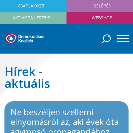
CSATLAKOZZ
BELÉPÉS
AKTIVISTA LESZEK!
WEBSHOP
Hírek -
aktuális
Ne beszéljen szellemi
elnyomásról az, aki évek óta
agymosó propagandához