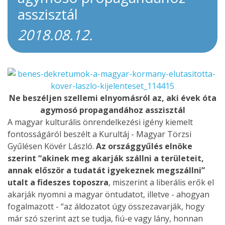
asszisztál
2018.08.12.
Ne beszéljen szellemi elnyomásról az, aki évek óta
agymosó propagandához asszisztál
A magyar kulturális önrendelkezési igény kiemelt
fontosságáról beszélt a Kurultáj - Magyar Törzsi
Gyűlésen Kövér László.
Az országgyűlés elnöke
szerint “akinek meg akarják szállni a területeit,
annak először a tudatát igyekeznek megszállni”
utalt a fideszes toposzra
, miszerint a liberális erők el
akarják nyomni a magyar öntudatot, illetve - ahogyan
fogalmazott - “az áldozatot úgy összezavarják, hogy
már szó szerint azt se tudja, fiú-e vagy lány, honnan