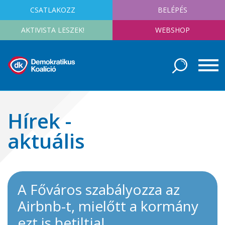
CSATLAKOZZ
BELÉPÉS
AKTIVISTA LESZEK!
WEBSHOP
Hírek -
aktuális
A Főváros szabályozza az
Airbnb-t, mielőtt a kormány
ezt is betiltja!