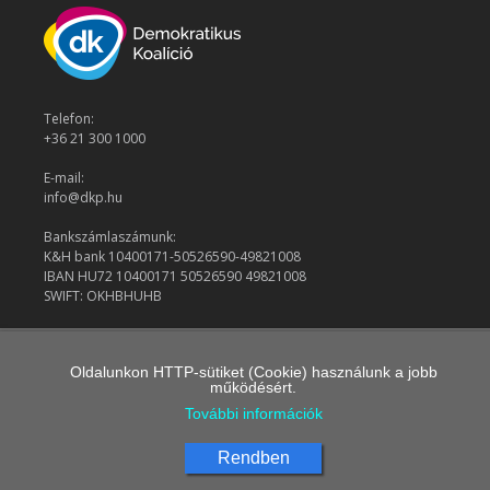
Telefon:
+36 21 300 1000
E-mail:
info@dkp.hu
Bankszámlaszámunk:
K&H bank 10400171-50526590-49821008
IBAN HU72 10400171 50526590 49821008
SWIFT: OKHBHUHB
© 2026 Demokratikus Koalíció
Oldalunkon HTTP-sütiket (Cookie) használunk a jobb
működésért.
További információk