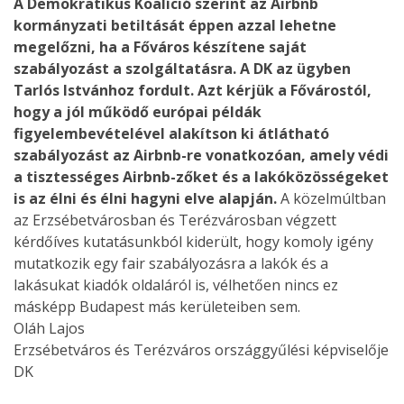
A Demokratikus Koalíció szerint az Airbnb
kormányzati betiltását éppen azzal lehetne
megelőzni, ha a Főváros készítene saját
szabályozást a szolgáltatásra. A DK az ügyben
Tarlós Istvánhoz fordult. Azt kérjük a Fővárostól,
hogy a jól működő európai példák
figyelembevételével alakítson ki átlátható
szabályozást az Airbnb-re vonatkozóan, amely védi
a tisztességes Airbnb-zőket és a lakóközösségeket
is az élni és élni hagyni elve alapján.
A közelmúltban
az Erzsébetvárosban és Terézvárosban végzett
kérdőíves kutatásunkból kiderült, hogy komoly igény
mutatkozik egy fair szabályozásra a lakók és a
lakásukat kiadók oldaláról is, vélhetően nincs ez
másképp Budapest más kerületeiben sem.
Oláh Lajos
Erzsébetváros és Terézváros országgyűlési képviselője
DK