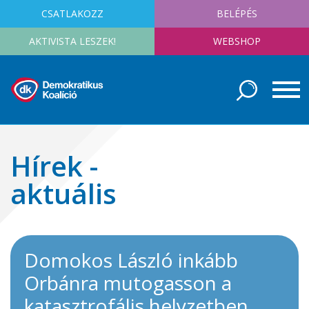
CSATLAKOZZ
BELÉPÉS
AKTIVISTA LESZEK!
WEBSHOP
Hírek -
aktuális
Domokos László inkább
Orbánra mutogasson a
katasztrofális helyzetben