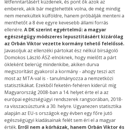
létfenntartásért küzdenek, és pont ők azok az
emberek, akik bár megtehették volna, de még mindig
nem menekültek külföldre, hanem próbálják menteni a
menthetőt a 8 éve egyre kevesebb állami forrás
ellenére.
A DK szerint egyértelmű: a magyar
egészségügy módszeres lepusztításáért kizárólag
az Orbán Viktor vezette kormány tehető felelőssé.
Javasoljuk az ellenzéki pártokat ész nélkül bírságoló
Domokos László ÁSZ-elnöknek, hogy mielőtt a párt
ökleként belerúg mindenkibe, akiken durva
megszorítást gyakorol a kormány - ahogy teszi azt
most az MTA-val is - tanulmányozza a nemzetközi
statisztikákat. Ezekből feketén-fehéren kiderül: míg
Magyarország 2008-ban a 14. helyet érte el a az
európai egészségügyi rendszerek rangsorában, 2018-
ra visszacsúsztunk a 30. helyre. Ugyanezen statisztika
alapján az EU-s országok egy évben egy főre jutó
egészségügyi kiadásainak felét sem éri el a magyar
érték.
Erről nem a kórházak, hanem Orbán Viktor és