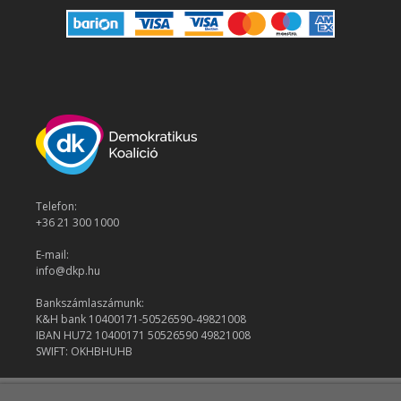
Telefon:
+36 21 300 1000
E-mail:
info@dkp.hu
Bankszámlaszámunk:
K&H bank 10400171-50526590-49821008
IBAN HU72 10400171 50526590 49821008
SWIFT: OKHBHUHB