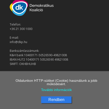
Telefon:
+36 21 300 1000
E-mail:
info@dkp.hu
Bankszámlaszámunk:
K&H bank 10400171-50526590-49821008
IBAN HU72 10400171 50526590 49821008
SWIFT: OKHBHUHB
© 2026 Demokratikus Koalíció
Oldalunkon HTTP-sütiket (Cookie) használunk a jobb
működésért.
További információk