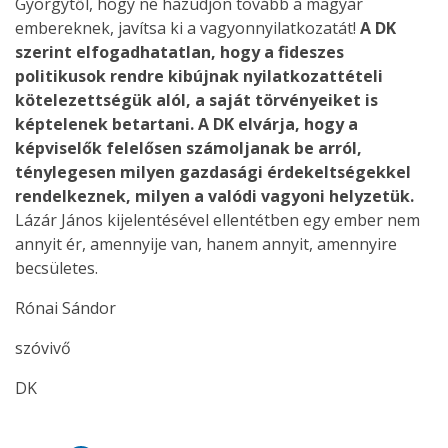
Györgytől, hogy ne hazudjon tovább a magyar
embereknek, javítsa ki a vagyonnyilatkozatát!
A DK
szerint elfogadhatatlan, hogy a fideszes
politikusok rendre kibújnak nyilatkozattételi
kötelezettségük alól, a saját törvényeiket is
képtelenek betartani. A DK elvárja, hogy a
képviselők felelősen számoljanak be arról,
ténylegesen milyen gazdasági érdekeltségekkel
rendelkeznek, milyen a valódi vagyoni helyzetük.
Lázár János kijelentésével ellentétben egy ember nem
annyit ér, amennyije van, hanem annyit, amennyire
becsületes.
Rónai Sándor
szóvivő
DK