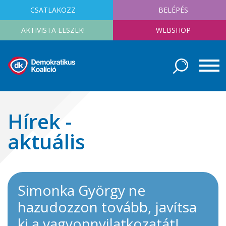
CSATLAKOZZ
BELÉPÉS
AKTIVISTA LESZEK!
WEBSHOP
Hírek -
aktuális
Simonka György ne
hazudozzon tovább, javítsa
ki a vagyonnyilatkozatát!