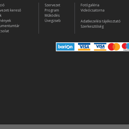
ció
Szervezet
Fotógaléria
vezeti kereső
Program
Videócsatorna
k
Működés
mények
Üvegzseb
Adatkezelési tájékoztató
umentumtár
Szerkesztőség
solat