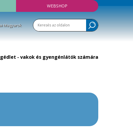
WEBSHOP
ai Magyarok
gédlet - vakok és gyengénlátók számára