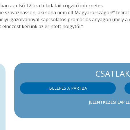
an az első 12 óra feladatait rögzítő internetes
ne szavazhasson, aki soha nem élt Magyarországon!” felirat 
élyi igazolvánnyal kapcsolatos promóciós anyagon (mely a v
 elnézést kérünk az érintett hölgytől.”
CSATLA
BELÉPÉS A PÁRTBA
JELENTKEZÉSI LAP L