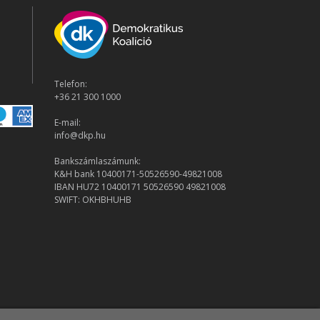
Telefon:
+36 21 300 1000
E-mail:
info@dkp.hu
Bankszámlaszámunk:
K&H bank 10400171-50526590-49821008
IBAN HU72 10400171 50526590 49821008
SWIFT: OKHBHUHB