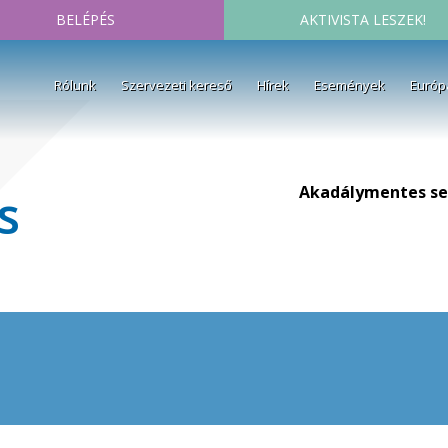
BELÉPÉS
AKTIVISTA LESZEK!
Rólunk
Szervezeti kereső
Hírek
Események
Európ
Akadálymentes se
s