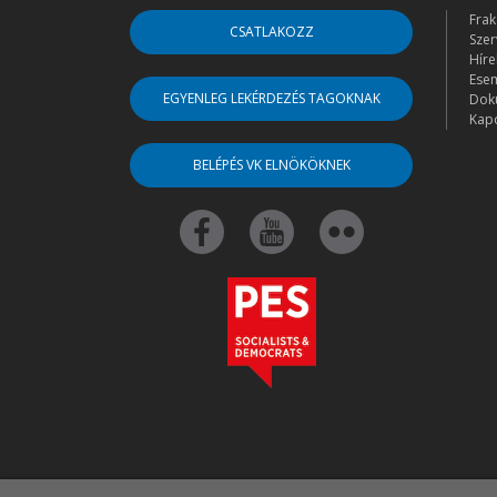
Frak
CSATLAKOZZ
Szer
Híre
Ese
EGYENLEG LEKÉRDEZÉS TAGOKNAK
Dok
Kapc
BELÉPÉS VK ELNÖKÖKNEK