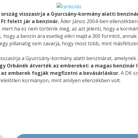
 ország visszasírja a Gyurcsány-kormány alatti benziná
Ft felett jár a benzinár.
Áder János 2004-ben ellenzékben 
, mert ha ez nem történik meg, az azt jelenti, hogy a korm
 hogy a benzin ára esetleg eléri majd a 300 forintot, annak
an egy pillanatig sem zavarja, hogy most több, mint másfélsz
isszasírja a Gyurcsány-kormány alatti benzinárat, amelynek 
gy Orbánék átverték az embereket: a magas benzinár lát
 az emberek fogják megfizetni a bevásárláskor.
A DK sz
 felelőtlen kormányon, mint amilyen ellenzékben volt.