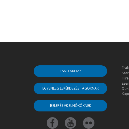
Frak
CSATLAKOZZ
Szer
Híre
Ese
EGYENLEG LEKÉRDEZÉS TAGOKNAK
Dok
Kapc
BELÉPÉS VK ELNÖKÖKNEK