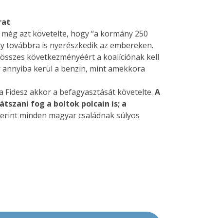
rat
még azt követelte, hogy “a kormány 250
ány továbbra is nyerészkedik az embereken.
 összes következményéért a koalíciónak kell
er annyiba kerül a benzin, mint amekkora
a Fidesz akkor a befagyasztását követelte.
A
szani fog a boltok polcain is; a
erint minden magyar családnak súlyos