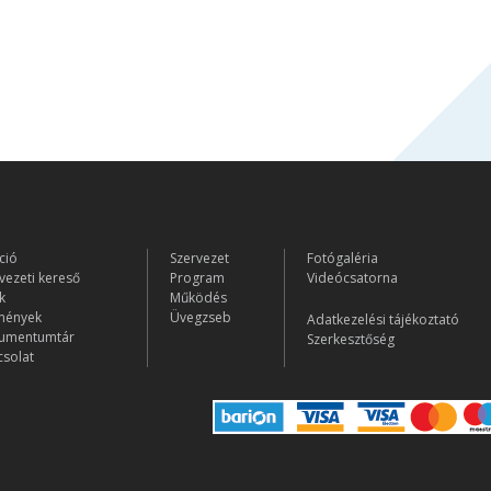
ció
Szervezet
Fotógaléria
vezeti kereső
Program
Videócsatorna
k
Működés
mények
Üvegzseb
Adatkezelési tájékoztató
umentumtár
Szerkesztőség
solat