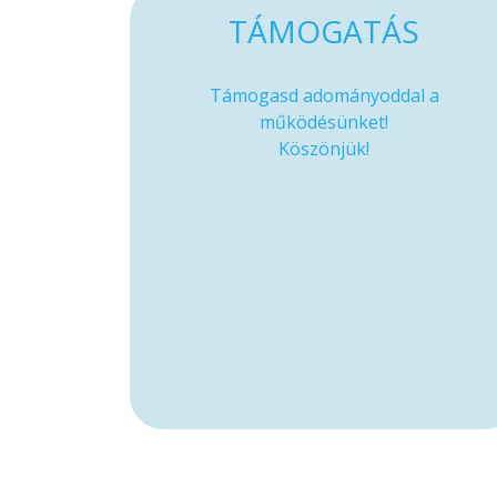
TÁMOGATÁS
Támogasd adományoddal a
működésünket!
Köszönjük!