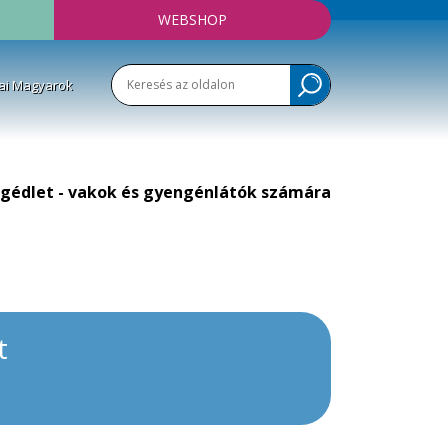
WEBSHOP
ai Magyarok
gédlet - vakok és gyengénlátók számára
t