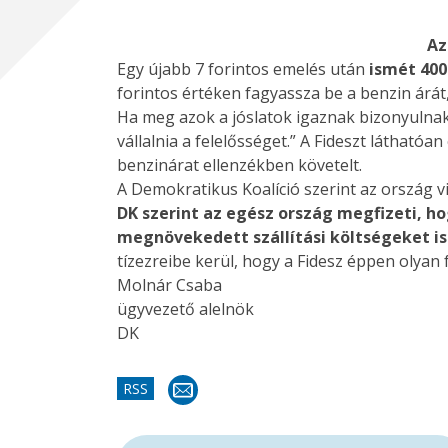
Az
Egy újabb 7 forintos emelés után
ismét 400 
forintos értéken fagyassza be a benzin árát
Ha meg azok a jóslatok igaznak bizonyulnak,
vállalnia a felelősséget.” A Fideszt látható
benzinárat ellenzékben követelt.
A Demokratikus Koalíció szerint az ország v
DK szerint az egész ország megfizeti, ho
megnövekedett szállítási költségeket is
tízezreibe kerül, hogy a Fidesz éppen olyan
Molnár Csaba
ügyvezető alelnök
DK
RSS