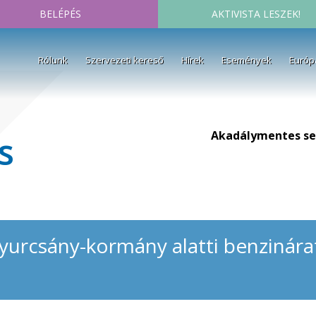
BELÉPÉS
AKTIVISTA LESZEK!
Rólunk
Szervezeti kereső
Hírek
Események
Európ
Akadálymentes se
s
 Gyurcsány-kormány alatti benzinára