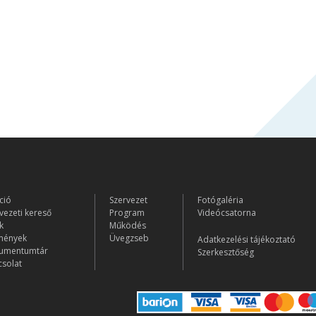
ció
Szervezet
Fotógaléria
vezeti kereső
Program
Videócsatorna
k
Működés
mények
Üvegzseb
Adatkezelési tájékoztató
umentumtár
Szerkesztőség
solat