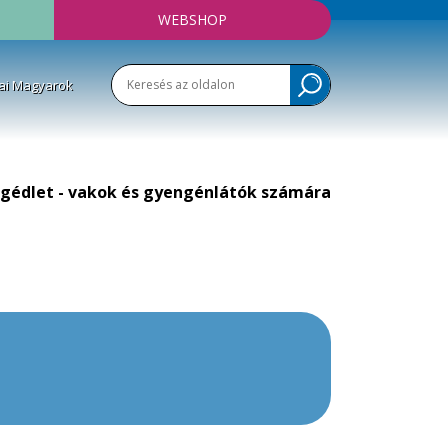
WEBSHOP
ai Magyarok
gédlet - vakok és gyengénlátók számára