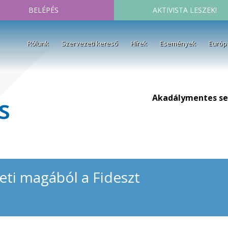
BELÉPÉS
AKTIVISTA LESZEK!
Rólunk
Szervezeti kereső
Hírek
Események
Európ
Akadálymentes se
s
eti magából a Fideszt