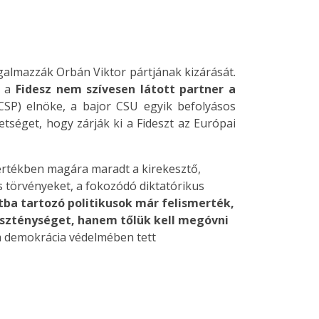
rgalmazzák Orbán Viktor pártjának kizárását.
 a
Fidesz nem szívesen látott partner a
CSP) elnöke, a bajor CSU egyik befolyásos
tséget, hogy zárják ki a Fideszt az Európai
s mértékben magára maradt a kirekesztő,
nes törvényeket, a fokozódó diktatórikus
tba tartozó
politikusok már felismerték,
eszténységet, hanem tőlük kell megóvni
a demokrácia védelmében tett