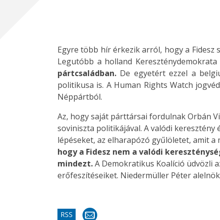
Egyre több hír érkezik arról, hogy a Fidesz
Legutóbb a holland Kereszténydemokrata 
pártcsaládban.
De egyetért ezzel a belgi
politikusa is. A Human Rights Watch jogvéd
Néppártból.
Az, hogy saját párttársai fordulnak Orbán Vi
soviniszta politikájával. A valódi keresztény
lépéseket, az elharapózó gyűlöletet, amit a 
hogy a Fidesz nem a valódi kereszténysé
mindezt.
A Demokratikus Koalíció üdvözli a
erőfeszítéseiket. Niedermüller Péter alelnök
RSS