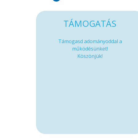
TÁMOGATÁS
Támogasd adományoddal a
működésünket!
Köszönjük!