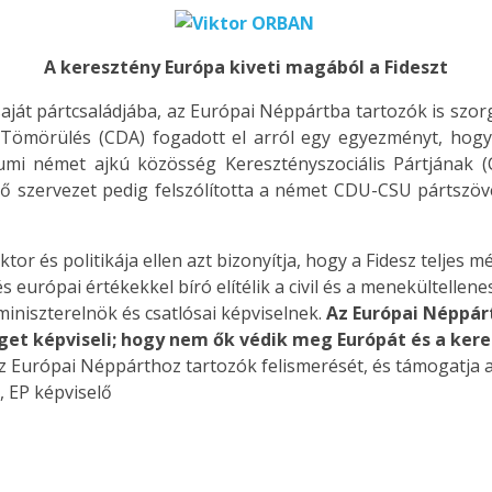
A keresztény Európa kiveti magából a Fideszt
 saját pártcsaládjába, az Európai Néppártba tartozók is szo
Tömörülés (CDA) fogadott el arról egy egyezményt, hogy
umi német ajkú közösség Keresztényszociális Pártjának (
ő szervezet pedig felszólította a német CDU-CSU pártszöve
ktor és politikája ellen azt bizonyítja, hogy a Fidesz telje
 és európai értékekkel bíró elítélik a civil és a menekültelle
miniszterelnök és csatlósai képviselnek.
Az Európai Néppár
get képviseli; hogy nem ők védik meg Európát és a ker
z Európai Néppárthoz tartozók felismerését, és támogatja 
, EP képviselő