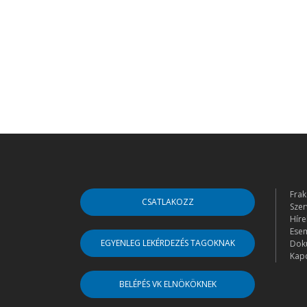
Frak
CSATLAKOZZ
Szer
Híre
Ese
EGYENLEG LEKÉRDEZÉS TAGOKNAK
Dok
Kapc
BELÉPÉS VK ELNÖKÖKNEK