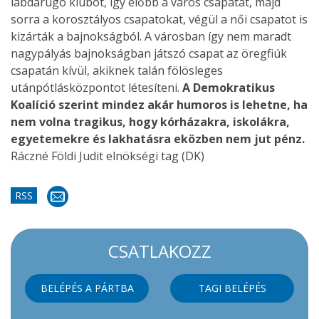
labdarúgó klubot, így előbb a város csapatát, majd
sorra a korosztályos csapatokat, végül a női csapatot is
kizárták a bajnokságból. A városban így nem maradt
nagypályás bajnokságban játszó csapat az öregfiúk
csapatán kívül, akiknek talán fölösleges
utánpótlásközpontot létesíteni.
A Demokratikus
Koalíció szerint mindez akár humoros is lehetne, ha
nem volna tragikus, hogy kórházakra, iskolákra,
egyetemekre és lakhatásra eközben nem jut pénz.
Ráczné Földi Judit elnökségi tag (DK)
RSS
CSATLAKOZZ
BELÉPÉS A PÁRTBA
TAGI BELÉPÉS