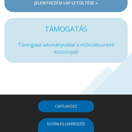
JELENTKEZÉSI LAP LETÖLTÉSE »
TÁMOGATÁS
Támogasd adományoddal a működésünket!
Köszönjük!
CSATLAKOZZ
EGYENLEG LEKÉRDEZÉS