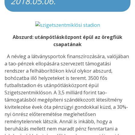
2018.05.06.
Abszurd: utánpótlásközpont épül az öregfiúk
csapatának
A névleg a látványsportok finanszírozására, valójában
a tao-pénzek ellopására szervezett támogatási
rendszer a felháborítókon kívül olykor abszurd,
bohózatba illő helyzeteket is teremt. 3500 fős
futballstadion és utánpótlásközpont épül
Szigetszentmiklóson. A 3,5 milliárd forint tao-
támogatásból megépíteni szándékozott létesítmény
kivitelezése évek óta pénzügyi gondokkal küzd, a 30%-
nyi önrész előteremétése meglehetősen
reménytelennek látszik. Annál is inkább, hogy a
beruházás mellett nem maradt pénz fenntartani a