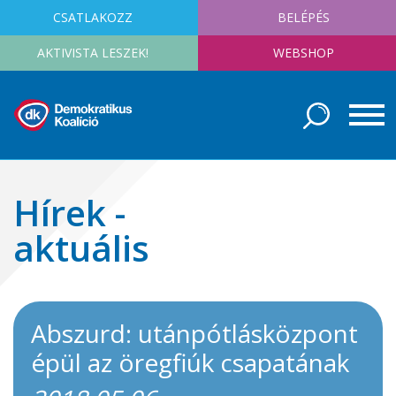
CSATLAKOZZ
BELÉPÉS
AKTIVISTA LESZEK!
WEBSHOP
Hírek -
aktuális
Abszurd: utánpótlásközpont
épül az öregfiúk csapatának