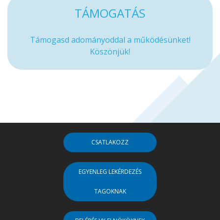
TÁMOGATÁS
Támogasd adományoddal a működésünket!
Köszönjük!
CSATLAKOZZ
EGYENLEG LEKÉRDEZÉS
TAGOKNAK