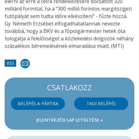
elérni az erre a célra rendelkezésére bocsátott 320
milliárd forinttal, ha a "300 millió forintos margitszigeti
futópályát sem tudta időre elkészíteni" - fűzte hozzá.
Gy. Németh Erzsébet elfogadhatatlannak nevezte
továbbá, hogy a BKV és a főpolgármester hetek óta
tologatja a felelősséget a közlekedési dolgozók néhány
százalékos béremelésének elmaradása miatt. (MTI)
RSS
CSATLAKOZZ
BELÉPÉS A PÁRTBA
TAGI BELÉPÉS
JELENTKEZÉSI LAP LETÖLTÉSE »