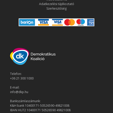
Adatkezelési tájékoztató
Szerkesztőség
Telefon:
+36 21 300 1000
E-mail:
info@dkp.hu
Bankszámlaszámunk:
K&H bank 10400171-50526590-49821008
IBAN HU72 10400171 50526590 49821008