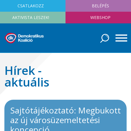
CSATLAKOZZ
BELÉPÉS
AKTIVISTA LESZEK!
WEBSHOP
Hírek -
aktuális
Sajtótájékoztató: Megbukott
az új városüzemeltetési
koncepció