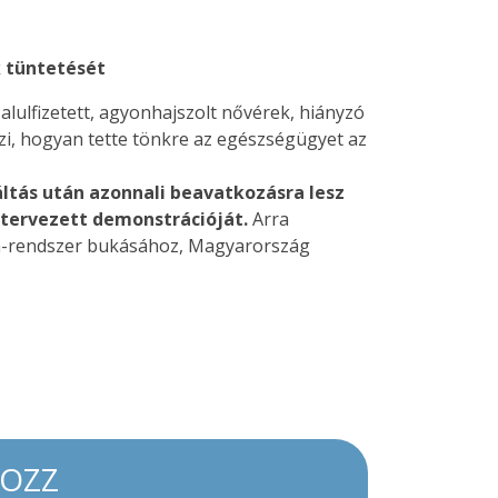
k tüntetését
lulfizetett, agyonhajszolt nővérek, hiányzó
zi, hogyan tette tönkre az egészségügyet az
áltás után azonnali beavatkozásra lesz
tervezett demonstrációját.
Arra
bán-rendszer bukásához, Magyarország
KOZZ