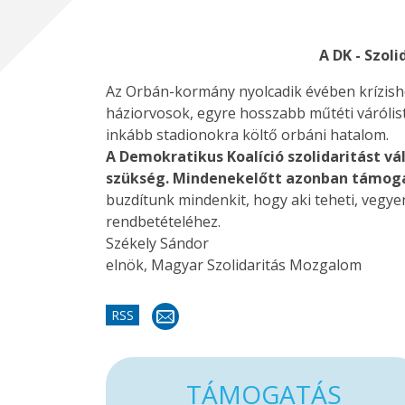
A DK - Szol
Az Orbán-kormány nyolcadik évében krízishe
háziorvosok, egyre hosszabb műtéti várólis
inkább stadionokra költő orbáni hatalom.
A Demokratikus Koalíció szolidaritást v
szükség. Mindenekelőtt azonban támogat
buzdítunk mindenkit, hogy aki teheti, vegy
rendbetételéhez.
Székely Sándor
elnök, Magyar Szolidaritás Mozgalom
RSS
TÁMOGATÁS