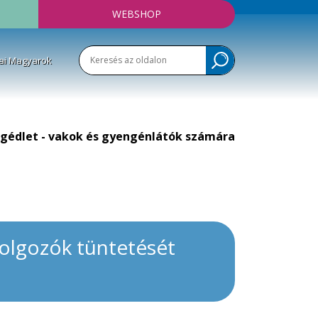
WEBSHOP
ai Magyarok
gédlet - vakok és gyengénlátók számára
dolgozók tüntetését