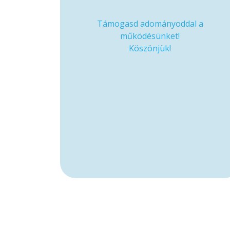
Támogasd adományoddal a
működésünket!
Köszönjük!