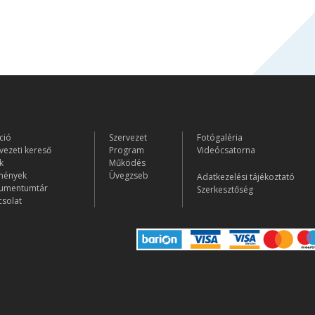
ció
Szervezet
Fotógaléria
vezeti kereső
Program
Videócsatorna
k
Működés
mények
Üvegzseb
Adatkezelési tájékoztató
umentumtár
Szerkesztőség
solat