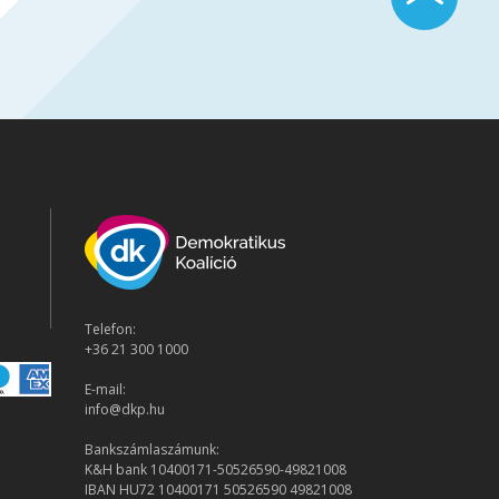
Telefon:
+36 21 300 1000
E-mail:
info@dkp.hu
Bankszámlaszámunk:
K&H bank 10400171-50526590-49821008
IBAN HU72 10400171 50526590 49821008