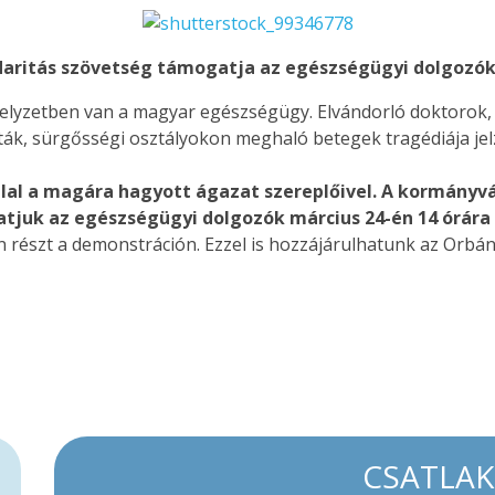
idaritás szövetség támogatja az egészségügyi dolgozó
lyzetben van a magyar egészségügy. Elvándorló doktorok, a
ták, sürgősségi osztályokon meghaló betegek tragédiája jel
állal a magára hagyott ágazat szereplőivel. A kormányv
juk az egészségügyi dolgozók március 24-én 14 órára 
en részt a demonstráción. Ezzel is hozzájárulhatunk az Or
CSATLA