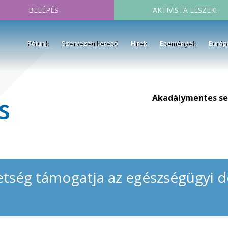
BELÉPÉS
AKTIVISTA LESZEK!
Rólunk
Szervezeti kereső
Hírek
Események
Európ
Akadálymentes se
s
vetség támogatja az egészségügyi 