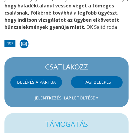
hogy haladéktalanul vessen véget a tömeges
csalásnak, fölkérné továbbá a legfőbb ügyészt,
hogy indítson vizsgálatot az ügyben elkövetett
bűncselekmények gyanúja miatt.
DK Sajtóiroda
RSS
CSATLAKOZZ
BELÉPÉS A PÁRTBA
TAGI BELÉPÉS
JELENTKEZÉSI LAP LETÖLTÉSE »
TÁMOGATÁS