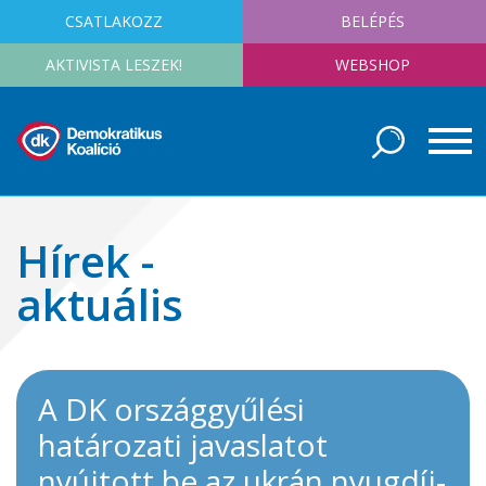
CSATLAKOZZ
BELÉPÉS
AKTIVISTA LESZEK!
WEBSHOP
Hírek -
aktuális
A DK országgyűlési
határozati javaslatot
nyújtott be az ukrán nyugdíj-