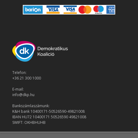
Telefon:
+36 21 300 1000
E-mail:
info@dkp.hu
Bankszámlaszámunk:
K&H bank 10400171-50526590-49821008
IBAN HU72 10400171 50526590 49821008
SWIFT: OKHBHUHB