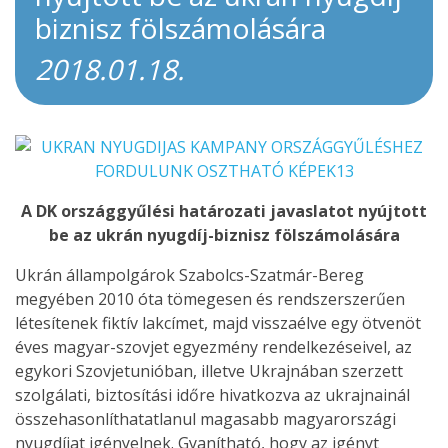
biznisz fölszámolására
2018.01.18.
A DK országgyűlési határozati javaslatot nyújtott
be az ukrán nyugdíj-biznisz fölszámolására
Ukrán állampolgárok Szabolcs-Szatmár-Bereg
megyében 2010 óta tömegesen és rendszerszerűen
létesítenek fiktív lakcímet, majd visszaélve egy ötvenöt
éves magyar-szovjet egyezmény rendelkezéseivel, az
egykori Szovjetunióban, illetve Ukrajnában szerzett
szolgálati, biztosítási időre hivatkozva az ukrajnainál
összehasonlíthatatlanul magasabb magyarországi
nyugdíjat igényelnek. Gyanítható, hogy az igényt