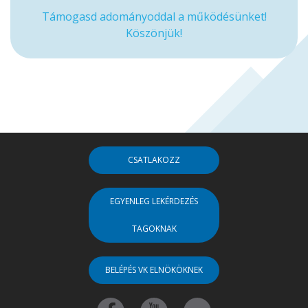
Támogasd adományoddal a működésünket!
Köszönjük!
CSATLAKOZZ
EGYENLEG LEKÉRDEZÉS
TAGOKNAK
BELÉPÉS VK ELNÖKÖKNEK