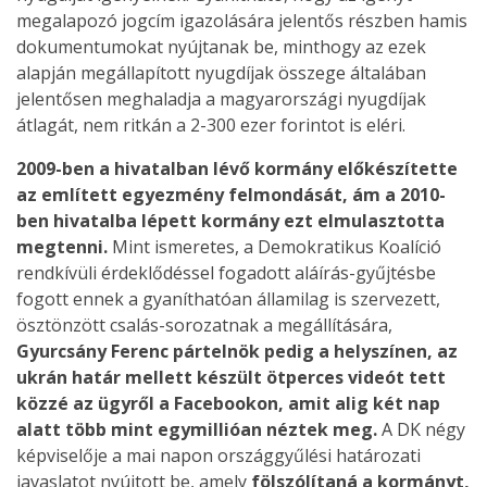
megalapozó jogcím igazolására jelentős részben hamis
dokumentumokat nyújtanak be, minthogy az ezek
alapján megállapított nyugdíjak összege általában
jelentősen meghaladja a magyarországi nyugdíjak
átlagát, nem ritkán a 2-300 ezer forintot is eléri.
2009-ben a hivatalban lévő kormány előkészítette
az említett egyezmény felmondását, ám a 2010-
ben hivatalba lépett kormány ezt elmulasztotta
megtenni.
Mint ismeretes, a Demokratikus Koalíció
rendkívüli érdeklődéssel fogadott aláírás-gyűjtésbe
fogott ennek a gyaníthatóan államilag is szervezett,
ösztönzött csalás-sorozatnak a megállítására,
Gyurcsány Ferenc pártelnök pedig a helyszínen, az
ukrán határ mellett készült ötperces videót tett
közzé az ügyről a Facebookon, amit alig két nap
alatt több mint egymillióan néztek meg.
A DK négy
képviselője a mai napon országgyűlési határozati
javaslatot nyújtott be, amely
fölszólítaná a kormányt,