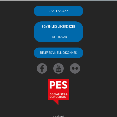
CSATLAKOZZ
EGYENLEG LEKÉRDEZÉS
TAGOKNAK
BELÉPÉS VK ELNÖKÖKNEK
Frakció