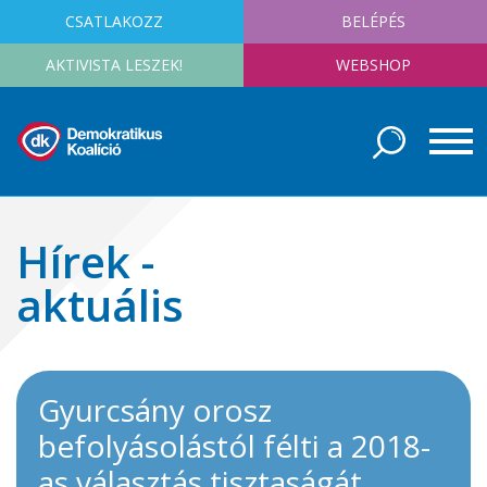
CSATLAKOZZ
BELÉPÉS
AKTIVISTA LESZEK!
WEBSHOP
Hírek -
aktuális
Gyurcsány orosz
befolyásolástól félti a 2018-
as választás tisztaságát