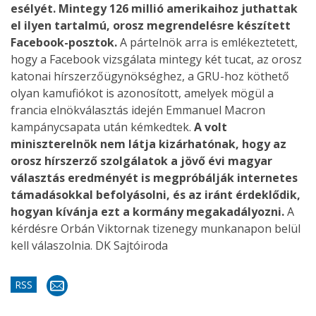
esélyét. Mintegy 126 millió amerikaihoz juthattak
el ilyen tartalmú, orosz megrendelésre készített
Facebook-posztok.
A pártelnök arra is emlékeztetett,
hogy a Facebook vizsgálata mintegy két tucat, az orosz
katonai hírszerzőügynökséghez, a GRU-hoz köthető
olyan kamufiókot is azonosított, amelyek mögül a
francia elnökválasztás idején Emmanuel Macron
kampánycsapata után kémkedtek.
A volt
miniszterelnök nem látja kizárhatónak, hogy az
orosz hírszerző szolgálatok a jövő évi magyar
választás eredményét is megpróbálják internetes
támadásokkal befolyásolni, és az iránt érdeklődik,
hogyan kívánja ezt a kormány megakadályozni.
A
kérdésre Orbán Viktornak tizenegy munkanapon belül
kell válaszolnia. DK Sajtóiroda
RSS