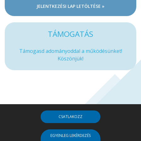
JELENTKEZÉSI LAP LETÖLTÉSE »
TÁMOGATÁS
Támogasd adományoddal a működésünket!
Köszönjük!
CSATLAKOZZ
EGYENLEG LEKÉRDEZÉS