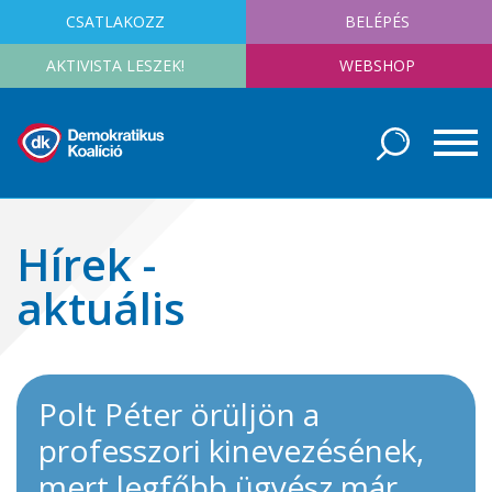
CSATLAKOZZ
BELÉPÉS
AKTIVISTA LESZEK!
WEBSHOP
Hírek -
aktuális
Polt Péter örüljön a
professzori kinevezésének,
mert legfőbb ügyész már