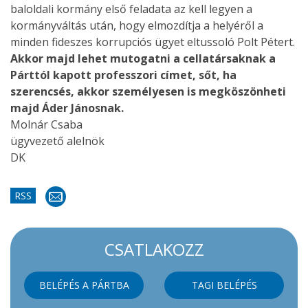
baloldali kormány első feladata az kell legyen a
kormányváltás után, hogy elmozdítja a helyéről a
minden fideszes korrupciós ügyet eltussoló Polt Pétert.
Akkor majd lehet mutogatni a cellatársaknak a
Párttól kapott professzori címet, sőt, ha
szerencsés, akkor személyesen is megköszönheti
majd Áder Jánosnak.
Molnár Csaba
ügyvezető alelnök
DK
RSS
CSATLAKOZZ
BELÉPÉS A PÁRTBA
TAGI BELÉPÉS