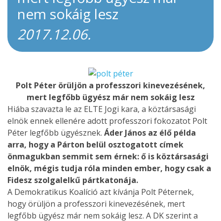
nem sokáig lesz
2017.12.06.
Polt Péter örüljön a professzori kinevezésének,
mert legfőbb ügyész már nem sokáig lesz
Hiába szavazta le az ELTE Jogi kara, a köztársasági
elnök ennek ellenére adott professzori fokozatot Polt
Péter legfőbb ügyésznek.
Áder János az élő példa
arra, hogy a Párton belül osztogatott címek
önmagukban semmit sem érnek: ő is köztársasági
elnök, mégis tudja róla minden ember, hogy csak a
Fidesz szolgalelkű pártkatonája.
A Demokratikus Koalíció azt kívánja Polt Péternek,
hogy örüljön a professzori kinevezésének, mert
legfőbb ügyész már nem sokáig lesz. A DK szerint a