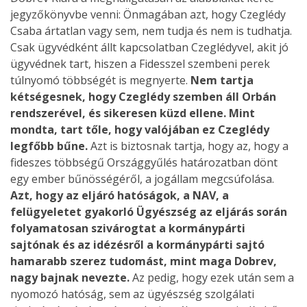
jegyzőkönyvbe venni: Önmagában azt, hogy Czeglédy
Csaba ártatlan vagy sem, nem tudja és nem is tudhatja.
Csak ügyvédként állt kapcsolatban Czeglédyvel, akit jó
ügyvédnek tart, hiszen a Fidesszel szembeni perek
túlnyomó többségét is megnyerte.
Nem tartja
kétségesnek, hogy Czeglédy szemben áll Orbán
rendszerével, és sikeresen küzd ellene. Mint
mondta, tart tőle, hogy valójában ez Czeglédy
legfőbb bűne.
Azt is biztosnak tartja, hogy az, hogy a
fideszes többségű Országgyűlés határozatban dönt
egy ember bűnösségéről, a jogállam megcsúfolása.
Azt, hogy az eljáró hatóságok, a NAV, a
felügyeletet gyakorló Ügyészség az eljárás során
folyamatosan szivárogtat a kormánypárti
sajtónak és az idézésről a kormánypárti sajtó
hamarabb szerez tudomást, mint maga Dobrev,
nagy bajnak nevezte.
Az pedig, hogy ezek után sem a
nyomozó hatóság, sem az ügyészség szolgálati