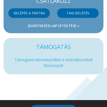
CSATLAKOZZ
BELÉPÉS A PÁRTBA
TAGI BELÉPÉS
JELENTKEZÉSI LAP LETÖLTÉSE »
TÁMOGATÁS
Támogasd adományoddal a működésünket!
Köszönjük!