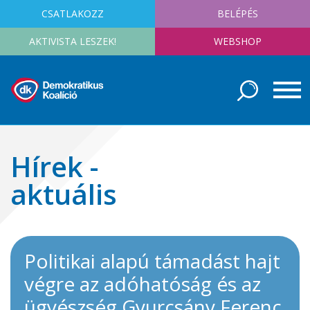
CSATLAKOZZ
BELÉPÉS
AKTIVISTA LESZEK!
WEBSHOP
Hírek -
aktuális
Politikai alapú támadást hajt
végre az adóhatóság és az
ügyészség Gyurcsány Ferenc