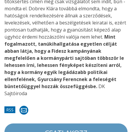
titoksértés címén még csak vizsgálatot sem indít, bűn -
mondta el. Dobrev Klára továbbá elmondta, hogy a
hatóságok rendelkezésére állnak a szerződések,
levelezések, vélhetően a beszélgetések leiratai is, ezért
pontosan tudhatják, hogy a gyanúsítást képező alap
ügyhöz érdemi hozzászólni valója nem lehet.
Mint
fogalmazott, tanúkihallgatása egyetlen célját
abban látja, hogy a Fidesz kampányának
megfelelően a kormánypárti sajtóban többször le
lehessen írni, lehessen fényképet készíteni arról,
hogy a kormány egyik legádázabb politikai
ellenfelének, Gyurcsány Ferencnek a feleségét
büntetőüggyel hozzák összefüggésbe.
DK
Sajtóiroda
RSS