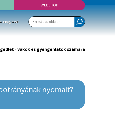
WEBSHOP
ai Magyarok
gédlet - vakok és gyengénlátók számára
k botrányának nyomait?