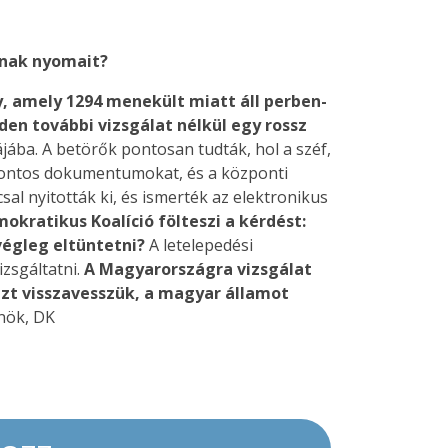
ának nyomait?
, amely 1294 menekült miatt áll perben-
den további vizsgálat nélkül egy rossz
ába. A betörők pontosan tudták, hol a széf,
 fontos dokumentumokat, és a központi
sal nyitották ki, és ismerték az elektronikus
okratikus Koalíció fölteszi a kérdést:
végleg eltüntetni?
A letelepedési
zsgáltatni.
A Magyarországra vizsgálat
nzt visszavesszük, a magyar államot
nök, DK