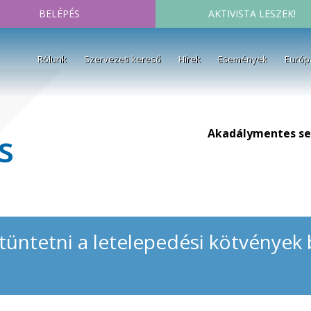
BELÉPÉS
AKTIVISTA LESZEK!
Rólunk
Szervezeti kereső
Hírek
Események
Európ
Akadálymentes se
s
ltüntetni a letelepedési kötvénye