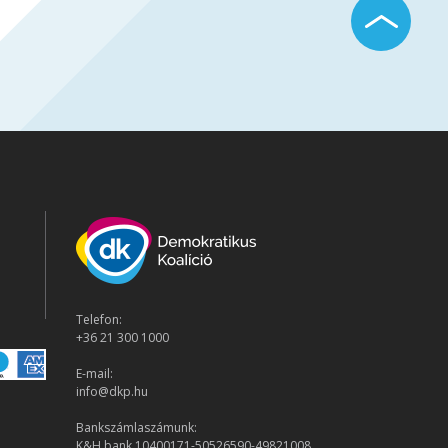
Telefon:
+36 21 300 1000
E-mail:
info@dkp.hu
Bankszámlaszámunk:
K&H bank 10400171-50526590-49821008