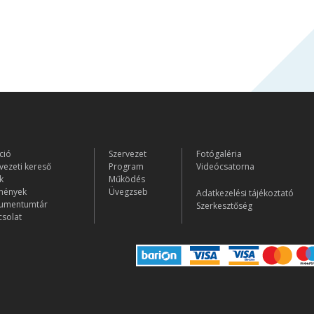
ció
Szervezet
Fotógaléria
vezeti kereső
Program
Videócsatorna
k
Működés
mények
Üvegzseb
Adatkezelési tájékoztató
umentumtár
Szerkesztőség
solat