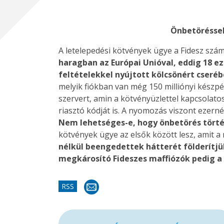
Önbetöréssel
A letelepedési kötvények ügye a Fidesz számo
haragban az Európai Unióval, eddig 18 e
feltételekkel nyújtott kölcsönért cseréb
melyik fiókban van még 150 milliónyi készp
szervert, amin a kötvényüzlettel kapcsolatos
riasztó kódját is. A nyomozás viszont ezern
Nem lehetséges-e, hogy önbetörés történ
kötvények ügye az elsők között lesz, amit 
nélkül beengedettek hátterét földerítjü
megkárosító Fideszes maffiózók pedig a b
RSS