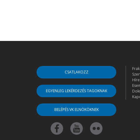
Frak
CSATLAKOZZ
Szer
Híre
Ese
EGYENLEG LEKÉRDEZÉS TAGOKNAK
Dok
Kapc
BELÉPÉS VK ELNÖKÖKNEK