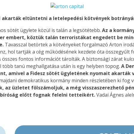
 akarták eltüntetni a letelepedési kötvények botrány
s sötét ügylete közül is talán a legsötétebb.
Az a kormány
zer embert, köztük talán terroristákat engedett be min
e.
Tavasszal betörtek a kötvényeket forgalmazó Arton irodáj
énz, hol tartják a cég működésének kezdete óta összegyűlt
 összes fontos információt tárolták. A biztonsági zárat kulcc
él több tanú meghallgatása után is egy helyben topog.
A Dem
t, amivel a Fidesz sötét ügyletének nyomait akarták 
a majdani demokratikus kormány minden részletében ki fog vi
k, az üzletet fölszámoljuk, a még visszaszerezhető pé
íróság előtt fognak felelni tetteikért.
Vadai Ágnes alel