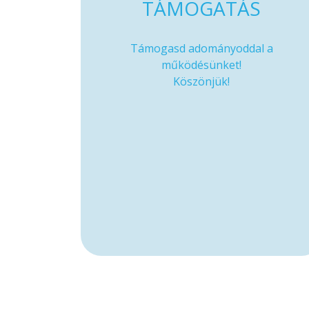
TÁMOGATÁS
Támogasd adományoddal a
működésünket!
Köszönjük!