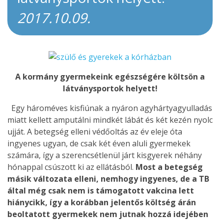
2017.10.09.
A kormány gyermekeink egészségére költsön a
látványsportok helyett!
Egy hároméves kisfiúnak a nyáron agyhártyagyulladás
miatt kellett amputálni mindkét lábát és két kezén nyolc
ujját. A betegség elleni védőoltás az év eleje óta
ingyenes ugyan, de csak két éven aluli gyermekek
számára, így a szerencsétlenül járt kisgyerek néhány
hónappal csúszott ki az ellátásból.
Most a betegség
másik változata elleni, nemhogy ingyenes, de a TB
által még csak nem is támogatott vakcina lett
hiánycikk, így a korábban jelentős költség árán
beoltatott gyermekek nem jutnak hozzá idejében