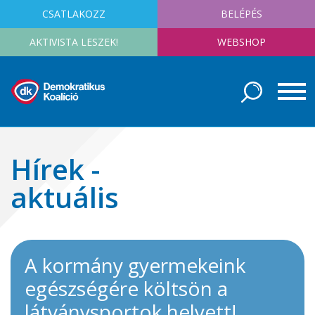
CSATLAKOZZ
BELÉPÉS
AKTIVISTA LESZEK!
WEBSHOP
Hírek -
aktuális
A kormány gyermekeink
egészségére költsön a
látványsportok helyett!