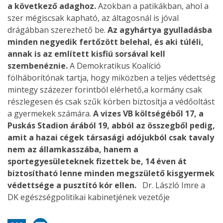
a következő adaghoz.
Azokban a patikákban, ahol a
szer mégiscsak kapható, az áltagosnál is jóval
drágábban szerezhető be.
Az agyhártya gyulladásba
minden negyedik fertőzött belehal, és aki túléli,
annak is az említett kisfiú sorsával kell
szembenéznie.
A Demokratikus Koalíció
fölháborítónak tartja, hogy miközben a teljes védettség
mintegy százezer forintból elérhető,a kormány csak
részlegesen és csak szűk körben biztosítja a védőoltást
a gyermekek számára.
A vizes VB költségéből 17, a
Puskás Stadion árából 19, abból az összegből pedig,
amit a hazai cégek társasági adójukból csak tavaly
nem az államkasszába, hanem a
sportegyesületeknek fizettek be, 14 éven át
biztosítható lenne minden megszülető kisgyermek
védettsége a pusztító kór ellen.
Dr. László Imre a
DK egészségpolitikai kabinetjének vezetője