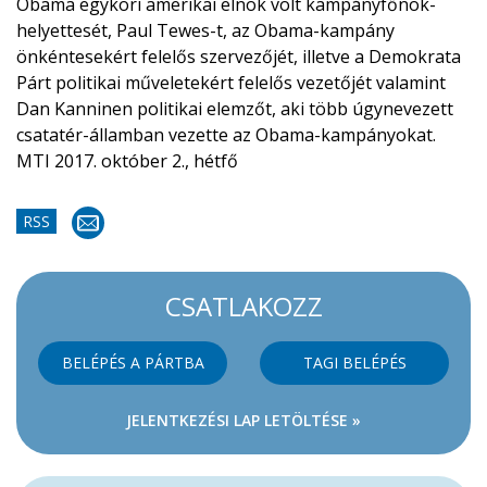
Obama egykori amerikai elnök volt kampányfőnök-
helyettesét, Paul Tewes-t, az Obama-kampány
önkéntesekért felelős szervezőjét, illetve a Demokrata
Párt politikai műveletekért felelős vezetőjét valamint
Dan Kanninen politikai elemzőt, aki több úgynevezett
csatatér-államban vezette az Obama-kampányokat.
MTI 2017. október 2., hétfő
RSS
CSATLAKOZZ
BELÉPÉS A PÁRTBA
TAGI BELÉPÉS
JELENTKEZÉSI LAP LETÖLTÉSE »