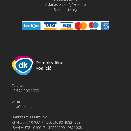
Adatkezelési tájékoztató
Szerkesztőség
Telefon:
+36 21 300 1000
E-mail:
info@dkp.hu
Bankszámlaszámunk:
K&H bank 10400171-50526590-49821008
IBAN HU72 10400171 50526590 49821008