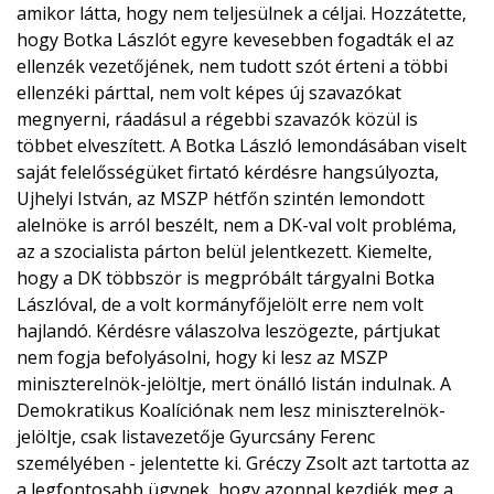
amikor látta, hogy nem teljesülnek a céljai. Hozzátette,
hogy Botka Lászlót egyre kevesebben fogadták el az
ellenzék vezetőjének, nem tudott szót érteni a többi
ellenzéki párttal, nem volt képes új szavazókat
megnyerni, ráadásul a régebbi szavazók közül is
többet elveszített.
A Botka László lemondásában viselt
saját felelősségüket firtató kérdésre hangsúlyozta,
Ujhelyi István, az MSZP hétfőn szintén lemondott
alelnöke is arról beszélt, nem a DK-val volt probléma,
az a szocialista párton belül jelentkezett. Kiemelte,
hogy a DK többször is megpróbált tárgyalni Botka
Lászlóval, de a volt kormányfőjelölt erre nem volt
hajlandó.
Kérdésre válaszolva leszögezte, pártjukat
nem fogja befolyásolni, hogy ki lesz az MSZP
miniszterelnök-jelöltje, mert önálló listán indulnak. A
Demokratikus Koalíciónak nem lesz miniszterelnök-
jelöltje, csak listavezetője Gyurcsány Ferenc
személyében - jelentette ki.
Gréczy Zsolt azt tartotta az
a legfontosabb ügynek, hogy azonnal kezdjék meg a