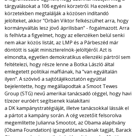
tárgyalásokat a 106 egyéni körzetről. Ha ezekben a
körzetekben megtalálják a közösen indítandó
jelölteket, akkor "Orbán Viktor felkészülhet arra, hogy
kormányváltás lesz jövő áprilisban" - fogalmazott.
Arra
is felhívta a figyelmet, hogy az ellenzéken belül senki
nem akar közös listát, az LMP és a Párbeszéd már
döntött is saját miniszterelnök-jelöltjéről.
Azt is
elmondta, egyetlen demokratikus ellenzéki pártról sem
feltételezi, hogy része lenne a Botka László által
emlegetett politikai maffiának, ha "van egyáltalán
ilyen".
A szóvivő a sajtótájékoztatón egyúttal
bejelentette, hogy megállapodtak a Smoot Tewes
Group (STG) nevű amerikai tanácsadó céggel, hogy havi
tízezer euróért segítsenek kialakítani
a DK kampánystratégiáját, illetve tanácsokkal lássák el
a pártot a kampány során. A cég vezetőit felsorolva
megemlítette Julianna Smootot, az Obama alapítvány
(Obama Foundation) igazgatótanácsának tagját, Barack