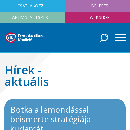
CSATLAKOZZ
BELÉPÉS
AKTIVISTA LESZEK!
WEBSHOP
Hírek -
aktuális
Botka a lemondással
beismerte stratégiája
kudarcát