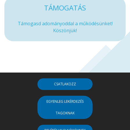
TÁMOGATÁS
Támogasd adományoddal a működésünket!
Köszönjük!
CSATLAKOZZ
EGYENLEG LEKÉRDEZÉS
TAGOKNAK