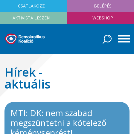
CSATLAKOZZ
BELÉPÉS
AKTIVISTA LESZEK!
WEBSHOP
Hírek -
aktuális
MTI: DK: nem szabad
megszüntetni a kötelező
kéményseprést!