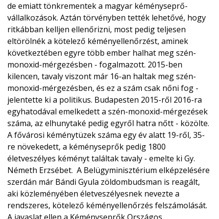
de emiatt tönkrementek a magyar kéményseprő-
vállalkozások. Aztán törvényben tették lehetővé, hogy
ritkábban kelljen ellenőrizni, most pedig teljesen
eltörölnék a kötelező kéményellenőrzést, aminek
következtében egyre több ember halhat meg szén-
monoxid-mérgezésben - fogalmazott.
2015-ben
kilencen, tavaly viszont már 16-an haltak meg szén-
monoxid-mérgezésben, és ez a szám csak nőni fog -
jelentette ki a politikus. Budapesten 2015-ről 2016-ra
egyhatodával emelkedett a szén-monoxid-mérgezések
száma, az elhunytaké pedig egyről hatra nőtt - közölte.
A fővárosi kéménytüzek száma egy év alatt 19-ről, 35-
re növekedett, a kéményseprők pedig 1800
életveszélyes kéményt találtak tavaly - emelte ki Gy.
Németh Erzsébet.
A Belügyminisztérium elképzelésére
szerdán már Bándi Gyula zöldombudsman is reagált,
aki közleményében életveszélyesnek nevezte a
rendszeres, kötelező kéményellenőrzés felszámolását.
A javaslat ellen a Kéményseprők Országos