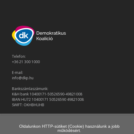
Telefon:
+36 21 300 1000
E-mail:
info@dkp.hu
Bankszámlaszámunk:
K&H bank 10400171-50526590-49821008
IBAN HU72 10400171 50526590 49821008
SWIFT: OKHBHUHB
© 2026 Demokratikus Koalíció
Oldalunkon HTTP-sütiket (Cookie) használunk a jobb
működésért.