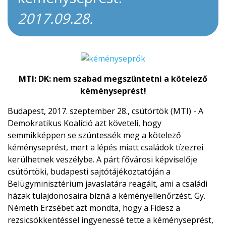
2017.09.28.
MTI:
DK: nem szabad megszüntetni a kötelező
kéményseprést!
Budapest, 2017. szeptember 28., csütörtök (MTI) - A
Demokratikus Koalíció azt követeli, hogy
semmikképpen se szüntessék meg a kötelező
kéményseprést, mert a lépés miatt családok tízezrei
kerülhetnek veszélybe.
A párt fővárosi képviselője
csütörtöki, budapesti sajtótájékoztatóján a
Belügyminisztérium javaslatára reagált, ami a családi
házak tulajdonosaira bízná a kéményellenőrzést.
Gy.
Németh Erzsébet azt mondta, hogy a Fidesz a
rezsicsökkentéssel ingyenessé tette a kéményseprést,