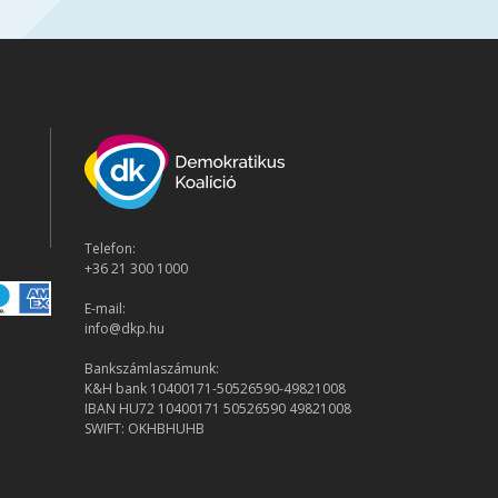
Telefon:
+36 21 300 1000
E-mail:
info@dkp.hu
Bankszámlaszámunk:
K&H bank 10400171-50526590-49821008
IBAN HU72 10400171 50526590 49821008
SWIFT: OKHBHUHB