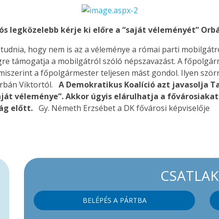
ós legközelebb kérje ki előre a “saját véleményét” Orb
dnia, hogy nem is az a véleménye a római parti mobilgátról
égre támogatja a mobilgátról szóló népszavazást. A főpolgár
 miszerint a főpolgármester teljesen mást gondol. Ilyen ször
Orbán Viktortól.
A Demokratikus Koalíció azt javasolja T
ját véleménye”. Akkor úgyis elárulhatja a fővárosiakat
g előtt.
Gy. Németh Erzsébet a DK fővárosi képviselője
CSATLA
BELÉPÉS A PÁRTBA