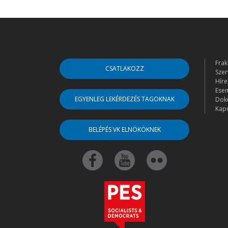
Frak
CSATLAKOZZ
Szer
Híre
Ese
EGYENLEG LEKÉRDEZÉS TAGOKNAK
Dok
Kapc
BELÉPÉS VK ELNÖKÖKNEK