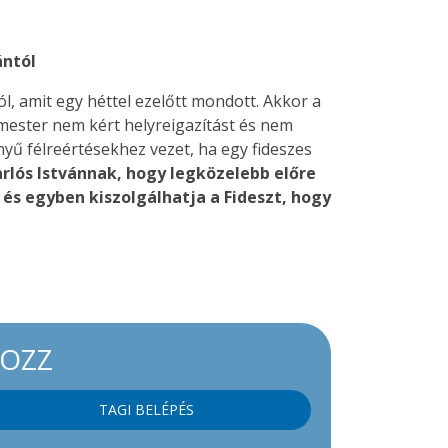
ántól
, amit egy héttel ezelőtt mondott. Akkor a
mester nem kért helyreigazítást és nem
nyű félreértésekhez vezet, ha egy fideszes
arlós Istvánnak, hogy legközelebb előre
 és egyben kiszolgálhatja a Fideszt, hogy
KOZZ
TAGI BELÉPÉS