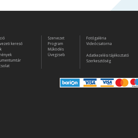
ció
Szervezet
Fotógaléria
vezeti kereső
Program
Videócsatorna
k
Működés
mények
Üvegzseb
Adatkezelési tájékoztató
umentumtár
Szerkesztőség
solat