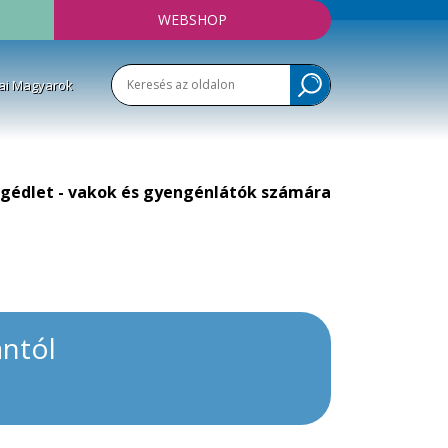
WEBSHOP
ai Magyarok
gédlet - vakok és gyengénlátók számára
ántól