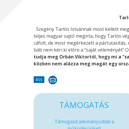
Tarl
Szegény Tarlós Istvánnak most kellett megtu
teljes magyar sajtó megírta, hogy Tarlós v
cáfolt, de most megérkezett a pártutasítás,
báb nem kéri ki előre a “saját véleményét” 
tudja meg Orbán Viktortól, hogy mi a “sa
közben nem alázza meg magát egy orszá
RSS
TÁMOGATÁS
Támogasd adományoddal a
működésünket!