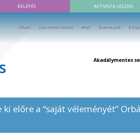
BELÉPÉS
AKTIVISTA LESZEK!
Rólunk
Szervezeti kereső
Hírek
Események
Európ
Akadálymentes se
s
 ki előre a “saját véleményét” Orb