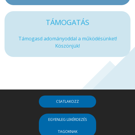
TÁMOGATÁS
Támogasd adományoddal a működésünket!
Köszönjük!
CSATLAKOZZ
EGYENLEG LEKÉRDEZÉS
TAGOKNAK