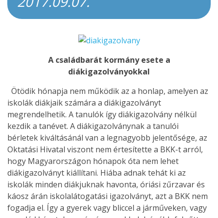
2017.09.07.
A családbarát kormány esete a
diákigazolványokkal
Ötödik hónapja nem működik az a honlap, amelyen az
iskolák diákjaik számára a diákigazolványt
megrendelhetik. A tanulók így diákigazolvány nélkül
kezdik a tanévet. A diákigazolványnak a tanulói
bérletek kiváltásánál van a legnagyobb jelentősége, az
Oktatási Hivatal viszont nem értesítette a BKK-t arról,
hogy Magyarországon hónapok óta nem lehet
diákigazolványt kiállítani. Hiába adnak tehát ki az
iskolák minden diákjuknak havonta, óriási zűrzavar és
káosz árán iskolalátogatási igazolványt, azt a BKK nem
fogadja el. Így a gyerek vagy bliccel a járműveken, vagy