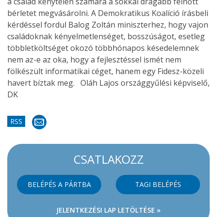
a család kénytelen számára a sokkal drágább felnőtt
bérletet megvásárolni. A Demokratikus Koalíció írásbeli
kérdéssel fordul Balog Zoltán miniszterhez, hogy vajon
családoknak kényelmetlenséget, bosszúságot, esetleg
többletköltséget okozó többhónapos késedelemnek
nem az-e az oka, hogy a fejlesztéssel ismét nem
fölkészült informatikai céget, hanem egy Fidesz-közeli
havert bíztak meg.
Oláh Lajos országgyűlési képviselő,
DK
RSS
CSATLAKOZZ
BELÉPÉS A PÁRTBA
TAGI BELÉPÉS
JELENTKEZÉSI LAP LETÖLTÉSE »