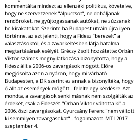
kommentálta mindezt az ellenzéki politikus, követelve,
hogy ne szervezzenek "álpuccsot", ne dobáljanak
rendőröket, ne gyújtogassanak autókat, ne zúzzanak
be kirakatokat. Szerinte ha Budapest utcáin újra ilyen
történne, az azt jelenti, hogy a Fidesz "berezelt" a
választásoktól, és a zavarkeltésben látja hatalma
megtartásának esélyét.
Gréczy Zsolt hozzátette: Orbán
Viktor számos megnyilatkozása bizonyította, hogy a
Fidesz állt a 2006-os zavargások mögött. Előre
megjósolta azon a nyáron, hogy mi várható
Budapesten, a DK szerint ez annak a bizonyítéka, hogy
ő állt az események mögött - felelte egy kérdésre. Azt
mondta, a zavargások senki másnak nem szolgálták az
érdekét, csak a Fideszét. "Orbán Viktor váltotta ki" a
2006. őszi zavargásokat, Gyurcsány Ferenc "nem váltott
ki semmilyen zavargásokat" - fogalmazott.
MTI 2017.
szeptember 4.