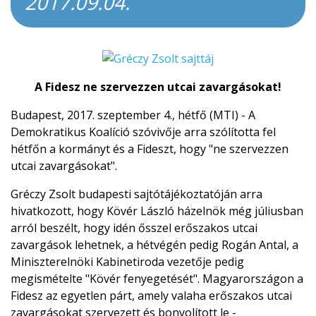
2017.09.04.
A Fidesz ne szervezzen utcai zavargásokat!
Budapest, 2017. szeptember 4., hétfő (MTI) - A
Demokratikus Koalíció szóvivője arra szólította fel
hétfőn a kormányt és a Fideszt, hogy "ne szervezzen
utcai zavargásokat".
Gréczy Zsolt budapesti sajtótájékoztatóján arra
hivatkozott, hogy Kövér László házelnök még júliusban
arról beszélt, hogy idén ősszel erőszakos utcai
zavargások lehetnek, a hétvégén pedig Rogán Antal, a
Miniszterelnöki Kabinetiroda vezetője pedig
megismételte "Kövér fenyegetését".
Magyarországon a
Fidesz az egyetlen párt, amely valaha erőszakos utcai
zavargásokat szervezett és bonyolított le -