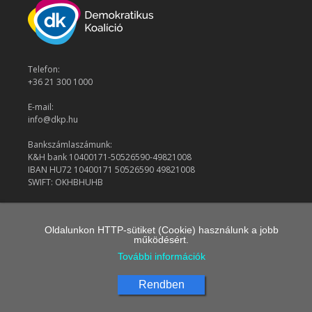
Telefon:
+36 21 300 1000
E-mail:
info@dkp.hu
Bankszámlaszámunk:
K&H bank 10400171-50526590-49821008
IBAN HU72 10400171 50526590 49821008
SWIFT: OKHBHUHB
© 2026 Demokratikus Koalíció
Oldalunkon HTTP-sütiket (Cookie) használunk a jobb
működésért.
További információk