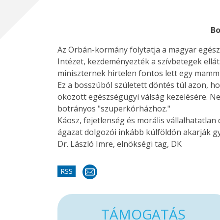
Bo
Az Orbán-kormány folytatja a magyar egészsé
Intézet, kezdeményezték a szívbetegek ellá
miniszternek hirtelen fontos lett egy mammu
Ez a bosszúból született döntés túl azon, h
okozott egészségügyi válság kezelésére. Ne
botrányos "szuperkórházhoz."
Káosz, fejetlenség és morális vállalhatatl
ágazat dolgozói inkább külföldön akarják gy
Dr. László Imre, elnökségi tag, DK
RSS
TÁMOGATÁS