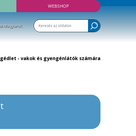
WEBSHOP
ai Magyarok
gédlet - vakok és gyengénlátók számára
t