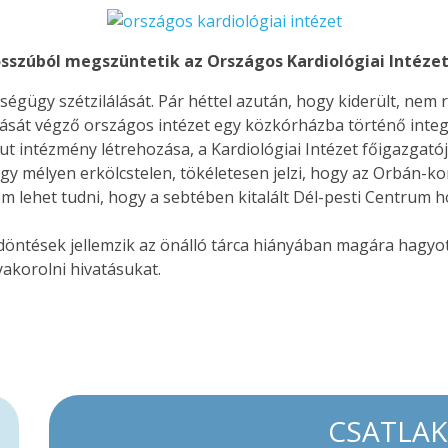
sszúból megszüntetik az Országos Kardiológiai Intéze
gügy szétzilálását. Pár héttel azután, hogy kiderült, nem 
tását végző országos intézet egy közkórházba történő integ
t intézmény létrehozása, a Kardiológiai Intézet főigazgatój
ogy mélyen erkölcstelen, tökéletesen jelzi, hogy az Orbán-k
m lehet tudni, hogy a sebtében kitalált Dél-pesti Centrum 
an döntések jellemzik az önálló tárca hiányában magára hagy
akorolni hivatásukat.
CSATLA