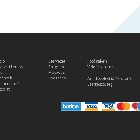
ció
Szervezet
Fotógaléria
vezeti kereső
Program
Videócsatorna
k
Működés
mények
Üvegzseb
Adatkezelési tájékoztató
umentumtár
Szerkesztőség
solat