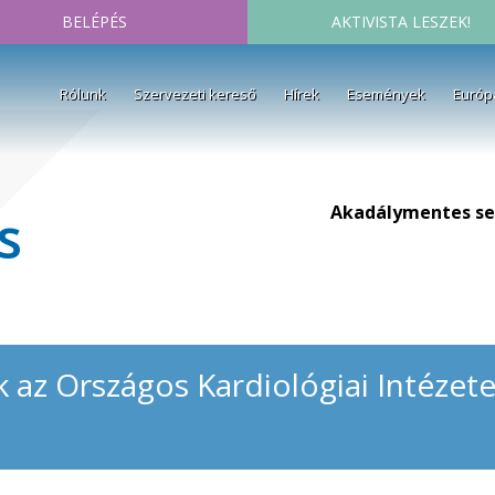
BELÉPÉS
AKTIVISTA LESZEK!
Rólunk
Szervezeti kereső
Hírek
Események
Európ
Akadálymentes se
s
 az Országos Kardiológiai Intézete