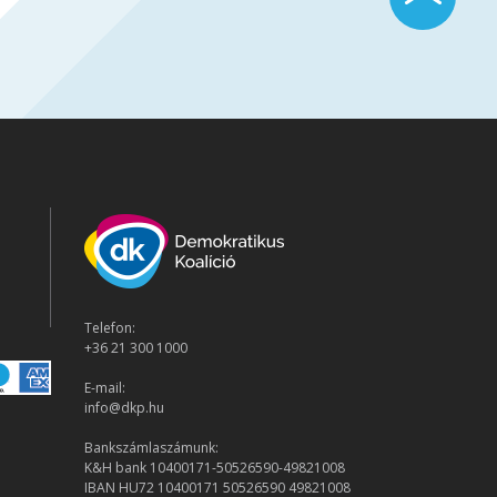
Telefon:
+36 21 300 1000
E-mail:
info@dkp.hu
Bankszámlaszámunk:
K&H bank 10400171-50526590-49821008
IBAN HU72 10400171 50526590 49821008