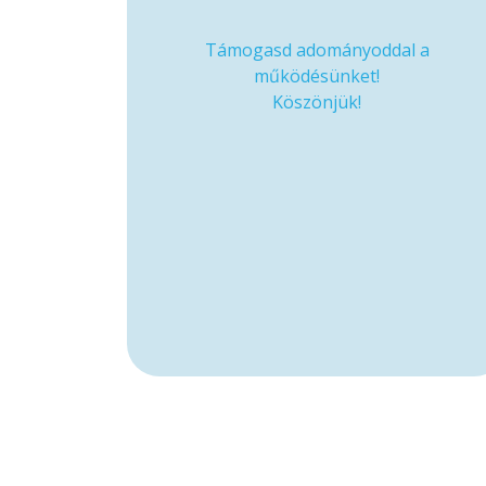
Támogasd adományoddal a
működésünket!
Köszönjük!