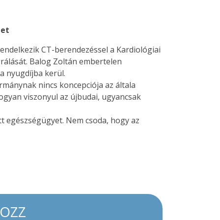
tet
rendelkezik CT-berendezéssel a Kardiológiai
rálását. Balog Zoltán embertelen
a nyugdíjba kerül.
ormánynak nincs koncepciója az általa
hogyan viszonyul az újbudai, ugyancsak
ott egészségügyet. Nem csoda, hogy az
KOZZ