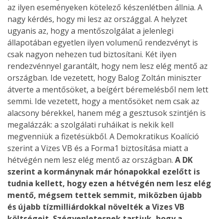
az ilyen eseményeken kötelező készenlétben állnia. A
nagy kérdés, hogy mi lesz az országgal. A helyzet
ugyanis az, hogy a mentőszolgálat a jelenlegi
állapotában egyetlen ilyen volumenű rendezvényt is
csak nagyon nehezen tud biztosítani. Két ilyen
rendezvénnyel garantált, hogy nem lesz elég mentő az
országban. Ide vezetett, hogy Balog Zoltán miniszter
átverte a mentősöket, a beígért béremelésből nem lett
semmi. Ide vezetett, hogy a mentősöket nem csak az
alacsony bérekkel, hanem még a gesztusok szintjén is
megalázzák: a szolgálati ruháikat is nekik kell
megvenniük a fizetésükből. A Demokratikus Koalíció
szerint a Vizes VB és a Forma1 biztosítása miatt a
hétvégén nem lesz elég mentő az országban.
A DK
szerint a kormánynak már hónapokkal ezelőtt is
tudnia kellett, hogy ezen a hétvégén nem lesz elég
mentő, mégsem tettek semmit, miközben újabb
és újabb tízmilliárdokkal növelték a Vizes VB
költségeit. Szégyenletesnek tartjuk, hogy a