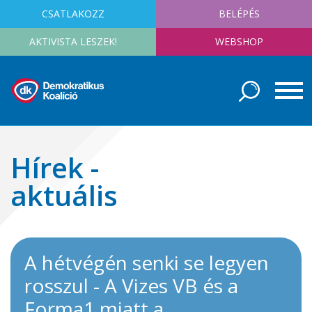
CSATLAKOZZ
BELÉPÉS
AKTIVISTA LESZEK!
WEBSHOP
Hírek -
aktuális
A hétvégén senki se legyen
rosszul - A Vizes VB és a
Forma1 miatt a