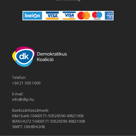
Telefon:
+36 21 300 1000
E-mail:
info@dkp.hu
Bankszámlaszámunk:
K&H bank 10400171-50526590-49821008
IBAN HU72 10400171 50526590 49821008
SWIFT: OKHBHUHB