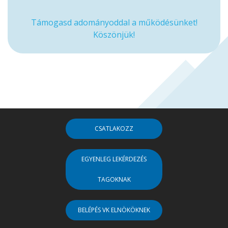
Támogasd adományoddal a működésünket!
Köszönjük!
CSATLAKOZZ
EGYENLEG LEKÉRDEZÉS
TAGOKNAK
BELÉPÉS VK ELNÖKÖKNEK