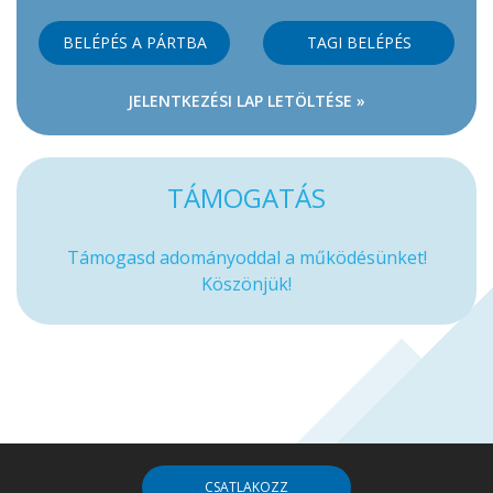
BELÉPÉS A PÁRTBA
TAGI BELÉPÉS
JELENTKEZÉSI LAP LETÖLTÉSE »
TÁMOGATÁS
Támogasd adományoddal a működésünket!
Köszönjük!
CSATLAKOZZ