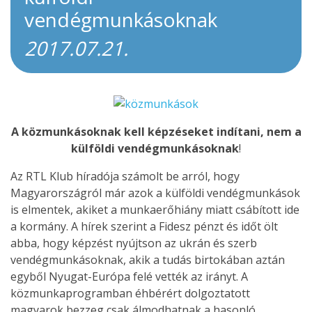
vendégmunkásoknak
2017.07.21.
A közmunkásoknak kell képzéseket indítani, nem a
külföldi vendégmunkásoknak
!
Az RTL Klub híradója számolt be arról, hogy
Magyarországról már azok a külföldi vendégmunkások
is elmentek, akiket a munkaerőhiány miatt csábított ide
a kormány. A hírek szerint a Fidesz pénzt és időt ölt
abba, hogy képzést nyújtson az ukrán és szerb
vendégmunkásoknak, akik a tudás birtokában aztán
egyből Nyugat-Európa felé vették az irányt. A
közmunkaprogramban éhbérért dolgoztatott
magyarok bezzeg csak álmodhatnak a hasonló