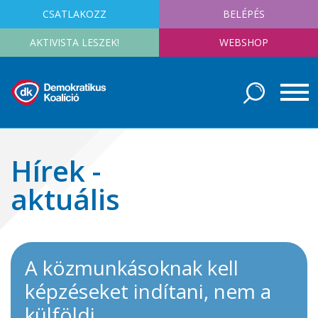
CSATLAKOZZ
BELÉPÉS
AKTIVISTA LESZEK!
WEBSHOP
Hírek -
aktuális
A közmunkásoknak kell
képzéseket indítani, nem a
külföldi