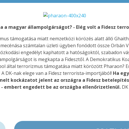
a magyar állampolgárságot? - Elég volt a Fidesz terro
orizmus támogatása miatt nemzetközi körözés alatt álló Gha
mecénása számtalan üzleti ügyben fonódott össze Orbán Vikt
tózkodási engedélyt kaphatott a hatóságoktól, szabadon vá
lampolgárságot is megkapta a Fidesztől. A Demokratikus Koa
ol által terrorizmus támogatása miatt körözött Pharaon? Er
 A DK-nak elege van a Fidesz terrorista-importjából!
Ha egy
lt kockázatot jelent az országra a Fidesz betelepítés
 - embert engedett be az országba ellenőrizetlenül.
DK 