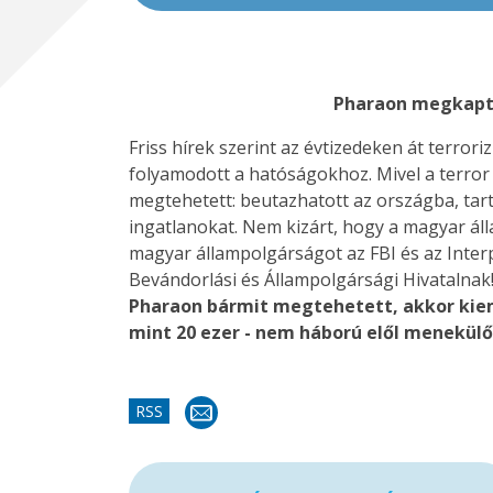
Pharaon megkapta 
Friss hírek szerint az évtizedeken át terr
folyamodott a hatóságokhoz. Mivel a terror 
megtehetett: beutazhatott az országba, tar
ingatlanokat. Nem kizárt, hogy a magyar ál
magyar állampolgárságot az FBI és az Interp
Bevándorlási és Állampolgársági Hivatalnak!
Pharaon bármit megtehetett, akkor kieme
mint 20 ezer - nem háború elől menekülő
RSS