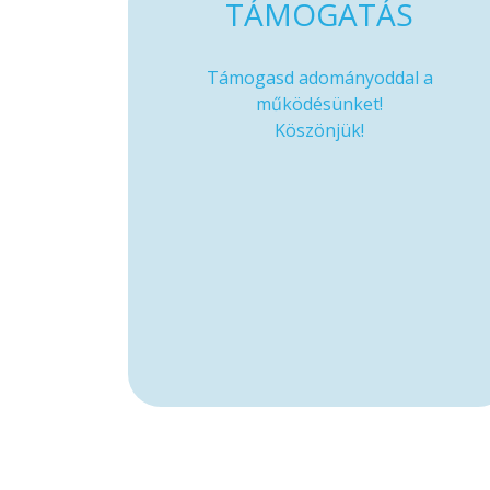
TÁMOGATÁS
Támogasd adományoddal a
működésünket!
Köszönjük!