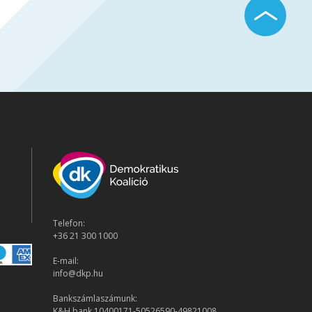
Telefon:
+36 21 300 1000
E-mail:
info@dkp.hu
Bankszámlaszámunk:
K&H bank 10400171-50526590-49821008