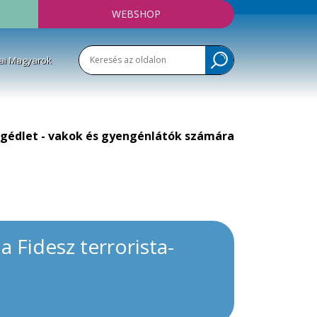
WEBSHOP
ai Magyarok
gédlet - vakok és gyengénlátók számára
 Fidesz terrorista-