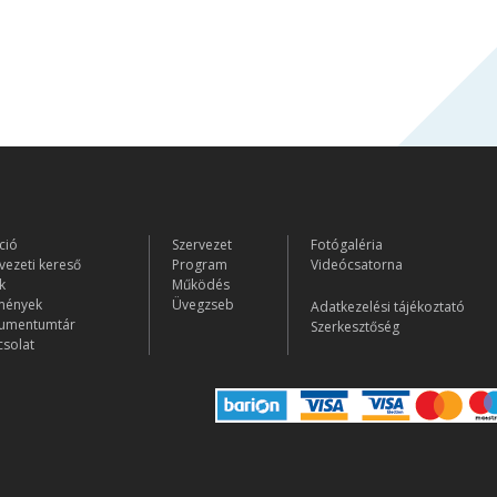
ció
Szervezet
Fotógaléria
vezeti kereső
Program
Videócsatorna
k
Működés
mények
Üvegzseb
Adatkezelési tájékoztató
umentumtár
Szerkesztőség
solat