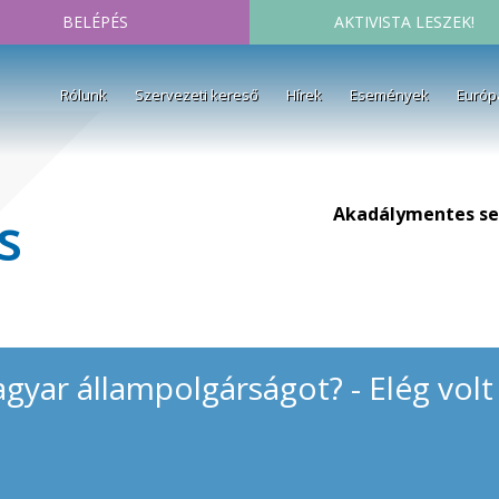
BELÉPÉS
AKTIVISTA LESZEK!
Rólunk
Szervezeti kereső
Hírek
Események
Európ
Akadálymentes se
s
ar állampolgárságot? - Elég volt a