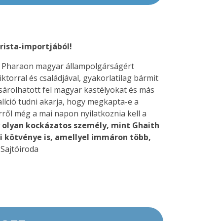
rista-importjából!
ith Pharaon magyar állampolgárságért
orral és családjával, gyakorlatilag bármit
sárolhatott fel magyar kastélyokat és más
líció tudni akarja, hogy megkapta-e a
ről még a mai napon nyilatkoznia kell a
 olyan kockázatos személy, mint Ghaith
i kötvénye is, amellyel immáron több,
Sajtóiroda