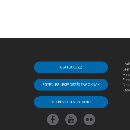
Frak
CSATLAKOZZ
Szer
Híre
Ese
EGYENLEG LEKÉRDEZÉS TAGOKNAK
Dok
Kapc
BELÉPÉS VK ELNÖKÖKNEK