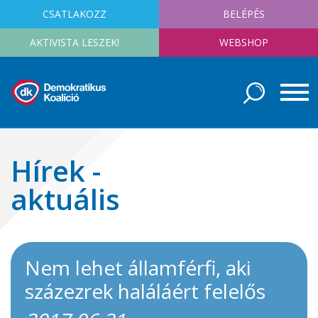
CSATLAKOZZ
BELÉPÉS
AKTIVISTA LESZEK!
WEBSHOP
Hírek -
aktuális
Nem lehet államférfi, aki
százezrek haláláért felelős