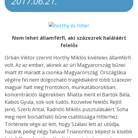
2017.06.21.
Nem lehet államférfi, aki százezrek haláláért
felelős
Orbán Viktor szerint Horthy Miklós kivételes államférfi
volt. Az az ember, akinek az úri Magyarország bűnei
miatt itt maradt a csonka-Magyarország. Országlása
végére fel nem dolgozható tragédiaként több százezer
magyar halt meg frontokon, munkatáborokban,
koncentrációs lágerekben. Miatta ment el Bartók Béla,
Kabos Gyula, sok-sok tudós. Közvetve felelős Rejtő
Jenő, Szerb Antal, Radnóti Miklós pusztulásáért. Soha
meg nem bocsátható bűne csatlóssága Hitlerhez.
Története vége az lett, hogy Szálasi lett az utódja,
hazánk pedig négy faluval Trianonhoz képest is kisebb