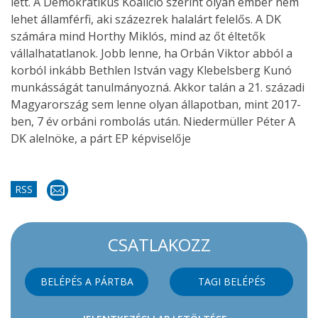
lett. A Demokratikus Koalíció szerint olyan ember nem
lehet államférfi, aki százezrek halalárt felelős. A DK
számára mind Horthy Miklós, mind az őt éltetők
vállalhatatlanok. Jobb lenne, ha Orbán Viktor abból a
korból inkább Bethlen István vagy Klebelsberg Kunó
munkásságát tanulmányozná. Akkor talán a 21. századi
Magyarország sem lenne olyan állapotban, mint 2017-
ben, 7 év orbáni rombolás után. Niedermüller Péter A
DK alelnöke, a párt EP képviselője
RSS
CSATLAKOZZ
BELÉPÉS A PÁRTBA
TAGI BELÉPÉS