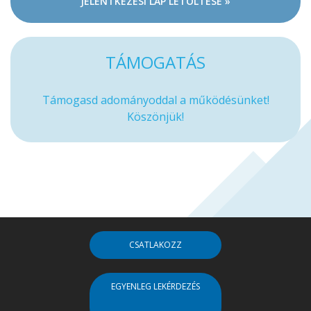
JELENTKEZÉSI LAP LETÖLTÉSE »
TÁMOGATÁS
Támogasd adományoddal a működésünket!
Köszönjük!
CSATLAKOZZ
EGYENLEG LEKÉRDEZÉS