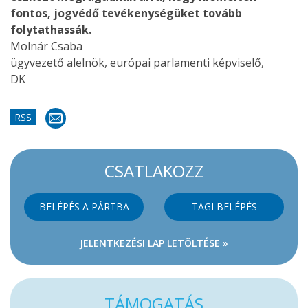
fontos, jogvédő tevékenységüket tovább
folytathassák.
Molnár Csaba
ügyvezető alelnök, európai parlamenti képviselő,
DK
RSS
CSATLAKOZZ
BELÉPÉS A PÁRTBA
TAGI BELÉPÉS
JELENTKEZÉSI LAP LETÖLTÉSE »
TÁMOGATÁS