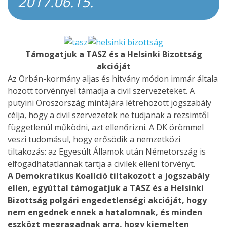
2017.06.15.
Támogatjuk a TASZ és a Helsinki Bizottság
akcióját
Az Orbán-kormány aljas és hitvány módon immár általa
hozott törvénnyel támadja a civil szervezeteket. A
putyini Oroszország mintájára létrehozott jogszabály
célja, hogy a civil szervezetek ne tudjanak a rezsimtől
függetlenül működni, azt ellenőrizni. A DK örömmel
veszi tudomásul, hogy erősödik a nemzetközi
tiltakozás: az Egyesült Államok után Németország is
elfogadhatatlannak tartja a civilek elleni törvényt.
A Demokratikus Koalíció tiltakozott a jogszabály
ellen, egyúttal támogatjuk a TASZ és a Helsinki
Bizottság polgári engedetlenségi akcióját, hogy
nem engednek ennek a hatalomnak, és minden
eszközt megragadnak arra, hogy kiemelten