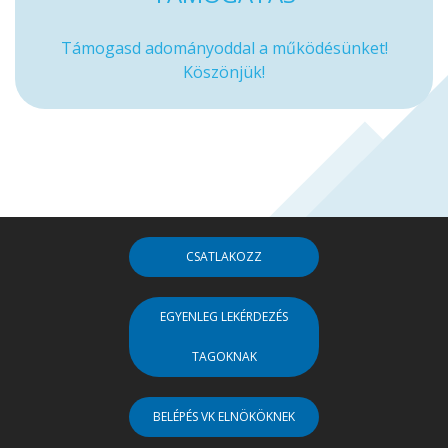
Támogasd adományoddal a működésünket!
Köszönjük!
CSATLAKOZZ
EGYENLEG LEKÉRDEZÉS
TAGOKNAK
BELÉPÉS VK ELNÖKÖKNEK