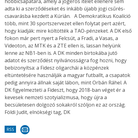
hobbicsapatára, amely a jogerős ítélet ellenére sem
adta ki a szerződéseket és inkább újabb jogi csűrés-
csavarásba kezdett a Kúrián. A Demokratikus Koalíció
több, mint 30 sportszervezet ellen folytat pert azért,
hogy kiadják: mire költötték a TAO-pénzeket. A DK első
fokon már pert nyert a Felcsút, a Fradi, a Vasas, a
Videoton, az MTK és a ZTE ellen is, lassan helyünk
lenne az NB1-ben is. A DK minden birtokába jutó
adatot és szerződést nyilvánosságra fog hozni, hogy
bebizonyítsa: a Fidesz oligarchái a közpénzek
eltüntetésére használják a magyar futballt, a csapatok
pedig annyira állnak saját lábon, mint Orbán Ráhel. A
DK figyelmezteti a Fideszt, hogy 2018-ban véget ér a
kevesek nemzeti szotyializmusa, hogy újra a
becsületesen dolgozó sokakról szóljon ez az ország.
Földi Judit, elnökségi tag, DK
RSS