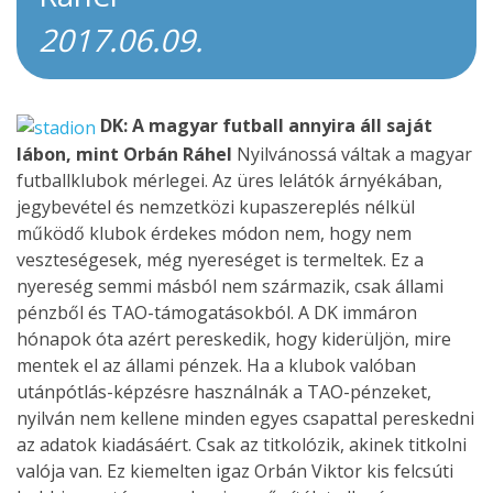
2017.06.09.
DK: A magyar futball annyira áll saját
lábon, mint Orbán Ráhel
Nyilvánossá váltak a magyar
futballklubok mérlegei. Az üres lelátók árnyékában,
jegybevétel és nemzetközi kupaszereplés nélkül
működő klubok érdekes módon nem, hogy nem
veszteségesek, még nyereséget is termeltek. Ez a
nyereség semmi másból nem származik, csak állami
pénzből és TAO-támogatásokból. A DK immáron
hónapok óta azért pereskedik, hogy kiderüljön, mire
mentek el az állami pénzek. Ha a klubok valóban
utánpótlás-képzésre használnák a TAO-pénzeket,
nyilván nem kellene minden egyes csapattal pereskedni
az adatok kiadásáért. Csak az titkolózik, akinek titkolni
valója van. Ez kiemelten igaz Orbán Viktor kis felcsúti