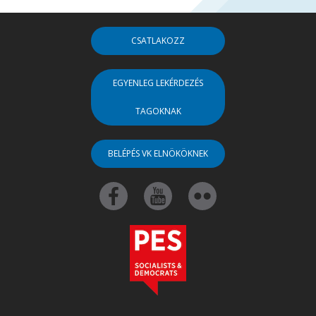
CSATLAKOZZ
EGYENLEG LEKÉRDEZÉS
TAGOKNAK
BELÉPÉS VK ELNÖKÖKNEK