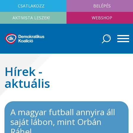
CSATLAKOZZ
BELÉPÉS
AKTIVISTA LESZEK!
WEBSHOP
Hírek -
aktuális
A magyar futball annyira áll
saját lábon, mint Orbán
Ráhel