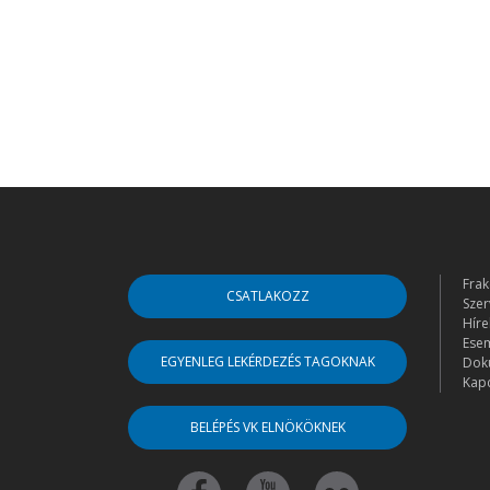
Frak
CSATLAKOZZ
Szer
Híre
Ese
EGYENLEG LEKÉRDEZÉS TAGOKNAK
Dok
Kapc
BELÉPÉS VK ELNÖKÖKNEK