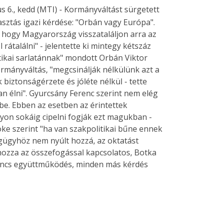
s 6., kedd (MTI) - Kormányváltást sürgetett
asztás igazi kérdése: "Orbán vagy Európa".
, hogy Magyarország visszataláljon arra az
rátalálni" - jelentette ki mintegy kétszáz
itikai sarlatánnak" mondott Orbán Viktor
rmányváltás, "megcsinálják nélkülünk azt a
 biztonságérzete és jóléte nélkül - tette
n élni". Gyurcsány Ferenc szerint nem elég
be. Ebben az esetben az érintettek
yon sokáig cipelni fogják ezt magukban -
ke szerint "ha van szakpolitikai bűne ennek
gügyhöz nem nyúlt hozzá, az oktatást
a hozza az összefogással kapcsolatos, Botka
 nincs együttműködés, minden más kérdés