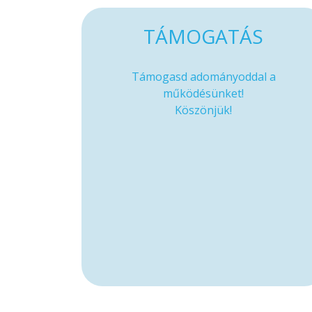
TÁMOGATÁS
Támogasd adományoddal a
működésünket!
Köszönjük!