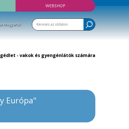
WEBSHOP
ai Magyarok
gédlet - vakok és gyengénlátók számára
gy Európa"