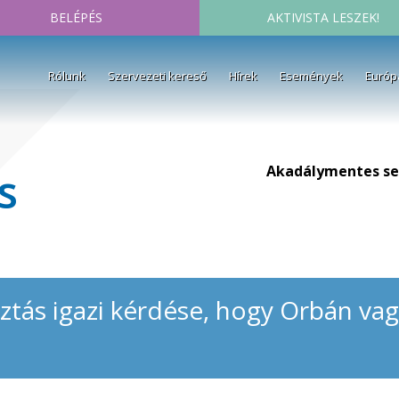
BELÉPÉS
AKTIVISTA LESZEK!
Rólunk
Szervezeti kereső
Hírek
Események
Európ
Akadálymentes se
s
sztás igazi kérdése, hogy Orbán va