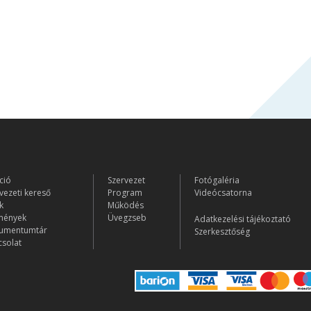
ció
Szervezet
Fotógaléria
vezeti kereső
Program
Videócsatorna
k
Működés
mények
Üvegzseb
Adatkezelési tájékoztató
umentumtár
Szerkesztőség
solat