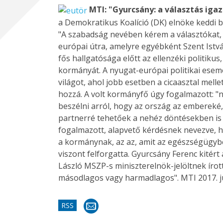
MTI: "Gyurcsány: a választás iga
a Demokratikus Koalíció (DK) elnöke keddi b
"A szabadság nevében kérem a választókat, 
európai útra, amelyre egyébként Szent István
fős hallgatósága előtt az ellenzéki politiku
kormányát. A nyugat-európai politikai esem
világot, ahol jobb esetben a cicaasztal mell
hozzá. A volt kormányfő úgy fogalmazott: "n
beszélni arról, hogy az ország az embereké
partnerré tehetőek a nehéz döntésekben is 
fogalmazott, alapvető kérdésnek nevezve, h
a kormánynak, az az, amit az egészségügybe
viszont felforgatta. Gyurcsány Ferenc kitért
László MSZP-s miniszterelnök-jelöltnek íro
másodlagos vagy harmadlagos". MTI 2017. jú
RSS