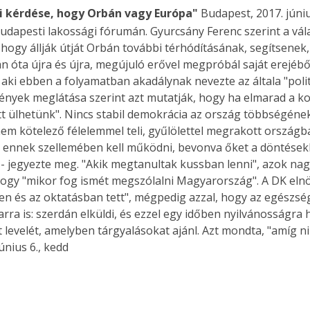
zi kérdése, hogy Orbán vagy Európa"
Budapest, 2017. júniu
udapesti lakossági fórumán. Gyurcsány Ferenc szerint a vál
hogy állják útját Orbán további térhódításának, segítsenek
 óta újra és újra, megújuló erővel megpróbál saját erejéből 
s, aki ebben a folyamatban akadálynak nevezte az általa "pol
ények meglátása szerint azt mutatják, hogy ha elmarad a ko
ett ülhetünk". Nincs stabil demokrácia az ország többségének
em kötelező félelemmel teli, gyűlölettel megrakott országba
, ennek szellemében kell működni, bevonva őket a döntések
- jegyezte meg. "Akik megtanultak kussban lenni", azok nag
ogy "mikor fog ismét megszólalni Magyarország". A DK elnö
n és az oktatásban tett", mégpedig azzal, hogy az egészsé
 arra is: szerdán elküldi, és ezzel egy időben nyilvánosságr
tt levelét, amelyben tárgyalásokat ajánl. Azt mondta, "amíg
nius 6., kedd