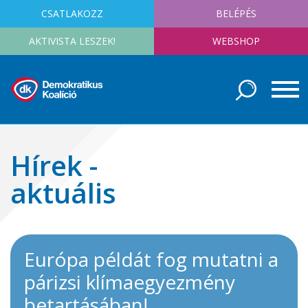
CSATLAKOZZ
BELÉPÉS
AKTIVISTA LESZEK!
WEBSHOP
Hírek -
aktuális
Európa példát fog mutatni a
párizsi klímaegyezmény
betartásában!