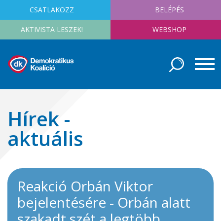
CSATLAKOZZ
BELÉPÉS
AKTIVISTA LESZEK!
WEBSHOP
Hírek -
aktuális
Reakció Orbán Viktor
bejelentésére - Orbán alatt
szakadt szét a legtöbb