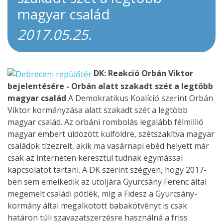
magyar család
2017.05.25.
DK: Reakció Orbán Viktor
bejelentésére - Orbán alatt szakadt szét a legtöbb
magyar család
A Demokratikus Koalíció szerint Orbán
Viktor kormányzása alatt szakadt szét a legtöbb
magyar család. Az orbáni rombolás legalább félmillió
magyar embert üldözött külföldre, szétszakítva magyar
családok tízezreit, akik ma vasárnapi ebéd helyett már
csak az interneten keresztül tudnak egymással
kapcsolatot tartani. A DK szerint szégyen, hogy 2017-
ben sem emelkedik az utoljára Gyurcsány Ferenc által
megemelt családi pótlék, míg a Fidesz a Gyurcsány-
kormány által megalkotott babakötvényt is csak
határon túli szavazatszerzésre használná a friss