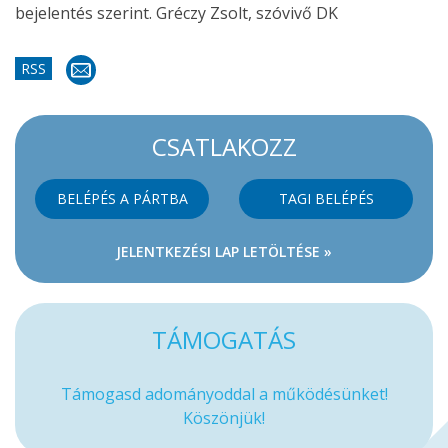
bejelentés szerint. Gréczy Zsolt, szóvivő DK
RSS
CSATLAKOZZ
BELÉPÉS A PÁRTBA
TAGI BELÉPÉS
JELENTKEZÉSI LAP LETÖLTÉSE »
TÁMOGATÁS
Támogasd adományoddal a működésünket!
Köszönjük!