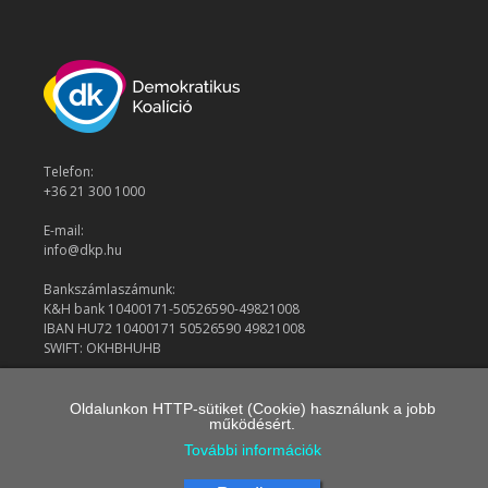
Telefon:
+36 21 300 1000
E-mail:
info@dkp.hu
Bankszámlaszámunk:
K&H bank 10400171-50526590-49821008
IBAN HU72 10400171 50526590 49821008
SWIFT: OKHBHUHB
Oldalunkon HTTP-sütiket (Cookie) használunk a jobb
© 2026 Demokratikus Koalíció
működésért.
További információk