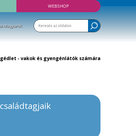
WEBSHOP
ai Magyarok
gédlet - vakok és gyengénlátók számára
családtagjaik