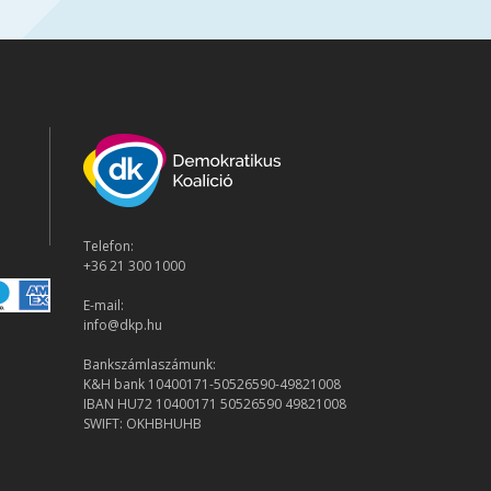
Telefon:
+36 21 300 1000
E-mail:
info@dkp.hu
Bankszámlaszámunk:
K&H bank 10400171-50526590-49821008
IBAN HU72 10400171 50526590 49821008
SWIFT: OKHBHUHB