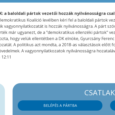
K: a baloldali pártok vezetői hozzák nyilvánosságra cs
Demokratikus Koalíció levélben kéri fel a baloldali pártok ve
 vagyonnyilatkozatát is hozzák nyilvánosságra. A párt szóv
ték már ugyanezt, de a "demokratikus ellenzéki pártok" vez
yozta, hogy velük ellentétben a DK elnöke, Gyurcsány Fere
atát. A politikus azt mondta, a 2018-as választások előtt fo
jövedelmek. A vagyonnyilatkozatok nyilvánosságra hozataláva
 12:11
CSATLA
BELÉPÉS A PÁRTBA