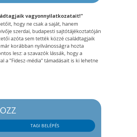
aládtagjaik vagyonnyilatkozatait!"
zetőit, hogy ne csak a saját, hanem
ivője szerdai, budapesti sajtótájékoztatóján
etői azóta sem tették közzé családtagjaik
nc már korábban nyilvánosságra hozta
ntos lesz: a szavazók lássák, hogy a
l a "Fidesz-média" támadásait is ki lehetne
KOZZ
TAGI BELÉPÉS