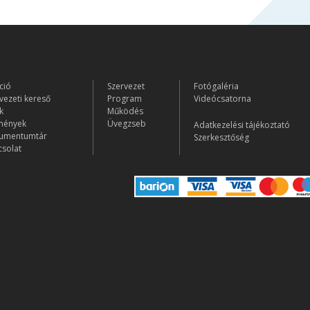
ció
Szervezet
Fotógaléria
vezeti kereső
Program
Videócsatorna
k
Működés
mények
Üvegzseb
Adatkezelési tájékoztató
umentumtár
Szerkesztőség
solat