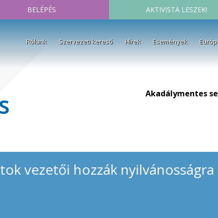
BELÉPÉS
AKTIVISTA LESZEK!
Rólunk
Szervezeti kereső
Hírek
Események
Európ
Akadálymentes se
s
rtok vezetői hozzák nyilvánosságra 