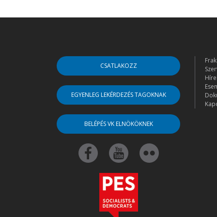
Frak
CSATLAKOZZ
Szer
Híre
Ese
EGYENLEG LEKÉRDEZÉS TAGOKNAK
Dok
Kapc
BELÉPÉS VK ELNÖKÖKNEK