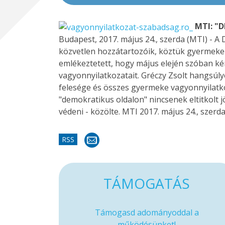
MTI: "D
Budapest, 2017. május 24., szerda (MTI) - A 
közvetlen hozzátartozóik, köztük gyermekeik
emlékeztetett, hogy május elején szóban kér
vagyonnyilatkozatait. Gréczy Zsolt hangsúl
felesége és összes gyermeke vagyonnyilatkoz
"demokratikus oldalon" nincsenek eltitkolt 
védeni - közölte. MTI 2017. május 24., szerda
RSS
TÁMOGATÁS
Támogasd adományoddal a
működésünket!