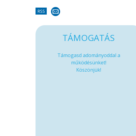
RSS
TÁMOGATÁS
Támogasd adományoddal a
működésünket!
Köszönjük!