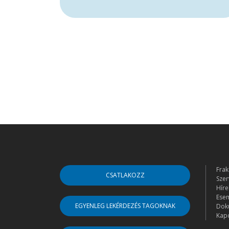
Frak
CSATLAKOZZ
Szer
Híre
Ese
EGYENLEG LEKÉRDEZÉS TAGOKNAK
Dok
Kapc