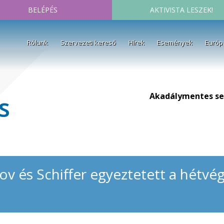
BELÉPÉS
AKTIVISTA LESZEK!
Rólunk
Szervezeti kereső
Hírek
Események
Európ
Akadálymentes se
s
ov és Schiffer egyeztetett a hétvé