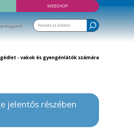
WEBSHOP
ai Magyarok
gédlet - vakok és gyengénlátók számára
ge jelentős részében