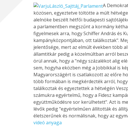
A Demokrati
közösen, egyeztetve töltötte a múlt hétvége 
alelnöke beszélt hétfői budapesti sajtótájé
a parlamentben megszűnt a kormány kétharma
figyelmesek arra, hogy Schiffer András és Ku
kampányközpontjában, ott találkoztak". Megje
jelentősége, mert az elmúlt években több alk
államtitkár pedig a közelmúltban arról besz
örül annak, hogy a "négy százalékot alig e
sem, hogyha eközben még a Jobbikkal is kép
Magyarországért is csatlakozott az előre ho
több formában is megkérdezték arról, hogy 
találkoztak és egyeztettek a hétvégén Vesz
számukra egyértelmű, hogy a Fidesz kampánykö
együttműködésre sor kerülhetett". Azt is meg
lévők pedig "egyértelműen állították és állít
életszerűnek és normálisnak, hogy az egym
videó anyaga