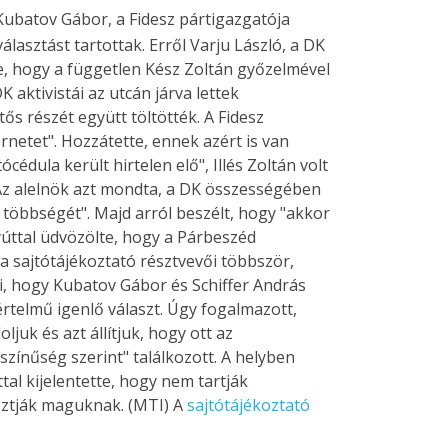
Kubatov Gábor, a Fidesz pártigazgatója
lasztást tartottak. Erről Varju László, a DK
te, hogy a független Kész Zoltán győzelmével
ktivistái az utcán járva lettek
ős részét együtt töltötték. A Fidesz
rnetet". Hozzátette, ennek azért is van
dula került hirtelen elő", Illés Zoltán volt
. Az alelnök azt mondta, a DK összességében
többségét". Majd arról beszélt, hogy "akkor
úttal üdvözölte, hogy a Párbeszéd
a sajtótájékoztató résztvevői többször,
i, hogy Kubatov Gábor és Schiffer András
rtelmű igenlő választ. Úgy fogalmazott,
juk és azt állítjuk, hogy ott az
színűség szerint" találkozott. A helyben
ttal kijelentette, hogy nem tartják
sztják maguknak. (MTI) A
sajtótájékoztató