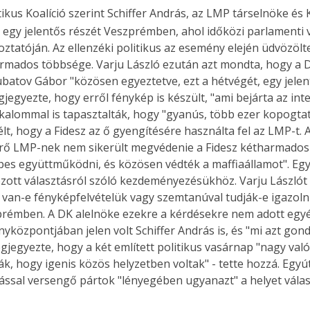
kus Koalíció szerint Schiffer András, az LMP társelnöke és 
egy jelentős részét Veszprémben, ahol időközi parlamenti vá
koztatóján. Az ellenzéki politikus az esemény elején üdvözöl
dos többsége. Varju László ezután azt mondta, hogy a DK a
batov Gábor "közösen egyeztetve, ezt a hétvégét, egy jelent
gyezte, hogy erről fénykép is készült, "ami bejárta az inte
alommal is tapasztalták, hogy "gyanús, több ezer kopogtatócé
élt, hogy a Fidesz az ő gyengítésére használta fel az LMP-t
lérő LMP-nek nem sikerült megvédenie a Fidesz kétharmados 
es együttműködni, és közösen védték a maffiaállamot". Egy
zott választásról szóló kezdeményezésükhöz. Varju Lászlót 
van-e fényképfelvételük vagy szemtanúval tudják-e igazoln
prémben. A DK alelnöke ezekre a kérdésekre nem adott egyé
zpontjában jelen volt Schiffer András is, és "mi azt gondol
jegyezte, hogy a két említett politikus vasárnap "nagy való
ják, hogy igenis közös helyzetben voltak" - tette hozzá. Egyú
ással versengő pártok "lényegében ugyanazt" a helyet vála