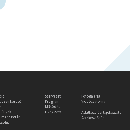
ció
Szervezet
Fotógaléria
vezeti kereső
Program
Videócsatorna
k
Működés
mények
Üvegzseb
Adatkezelési tájékoztató
umentumtár
Szerkesztőség
solat