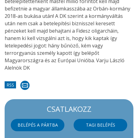
betelepítettenként másfél millió forintot kell majd
befizetnie a magyar államkasszába az Orbán-kormány
2018-as bukása után! A DK szerint a kormányváltás
után nem csak a betelepítési biznisszel keresett
pénzeket kell majd behajtani a Fidesz oligarcháin,
hanem ki kell vizsgálni azt is, hogy kik kaptak így
letelepedési jogot: hány bűnöző, kém vagy
terrorgyanús személy kapott így belépőt
Magyarországra és az Európai Unióba. Varju László
Alelnök DK
RSS
CSATLAKOZZ
BELÉPÉS A PÁRTBA
TAGI BELÉPÉS