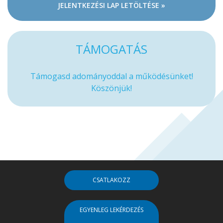
JELENTKEZÉSI LAP LETÖLTÉSE »
TÁMOGATÁS
Támogasd adományoddal a működésünket!
Köszönjük!
CSATLAKOZZ
EGYENLEG LEKÉRDEZÉS