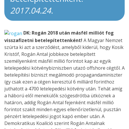
2017.04.24.
DK: Rogán 2018 után másfél milliót fog
visszafizetni betelepítettenként!
A Magyar Nemzet
szúrta ki azt a szerződést, amelyből kiderül, hogy Kosik
Kristóf, Rogán Antal jobbkeze betelepített
személyenként másfél millió forintot kap az egyik
letelepedési kötvénybizniszben utazó offshore cégtől. A
betelepítési bizniszt megálmodó propagandaminiszter
így csak ezen a cégen keresztül 6 milliárd forinthoz
juthatott a 4700 letelepedési kötvény után. Tehát amíg
a háború elől menekülők szögesdrótba ütköznek a
határon, addig Rogán Antal fejenként másfél millió
forintot szakít minden egyes ellenőrizetlenül, pusztán
pénzért letelepedési jogot kapó ember után. A
Demokratikus Koalíció szerint Rogán Antalnak