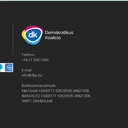
Telefon:
+36 21 300 1000
E-mail:
info@dkp.hu
Bankszámlaszámunk:
K&H bank 10400171-50526590-49821008
IBAN HU72 10400171 50526590 49821008
SWIFT: OKHBHUHB