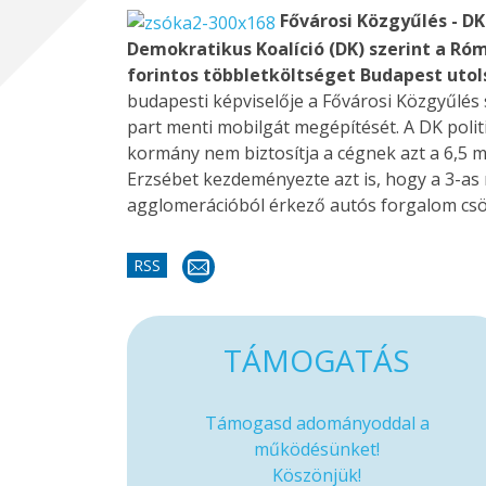
Fővárosi Közgyűlés - D
Demokratikus Koalíció (DK) szerint a Ró
forintos többletköltséget Budapest ut
budapesti képviselője a Fővárosi Közgyűlés
part menti mobilgát megépítését. A DK polit
kormány nem biztosítja a cégnek azt a 6,5 mi
Erzsébet kezdeményezte azt is, hogy a 3-a
agglomerációból érkező autós forgalom csökk
RSS
TÁMOGATÁS
Támogasd adományoddal a
működésünket!
Köszönjük!