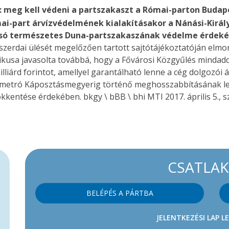
K: meg kell védeni a partszakaszt a Római-parton
Budapes
mai-part árvízvédelmének kialakításakor a Nánási-Királ
olsó természetes Duna-partszakaszának védelme érdeké
 szerdai ülését megelőzően tartott sajtótájékoztatóján e
ikusa javasolta továbbá, hogy a Fővárosi Közgyűlés mindaddi
lliárd forintot, amellyel garantálható lenne a cég dolgozói 
s metró Káposztásmegyerig történő meghosszabbításának le
entése érdekében. bkgy \ bBB \ bhi MTI 2017. április 5., s
CSATLA
BELÉPÉS A PÁRTBA
JELENTKEZÉSI LAP L