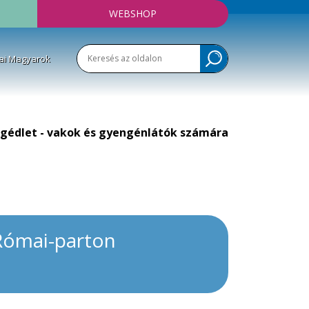
WEBSHOP
ai Magyarok
gédlet - vakok és gyengénlátók számára
 Római-parton