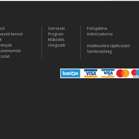
ció
Szervezet
Fotógaléria
vezeti kereső
Program
Videócsatorna
k
Működés
mények
Üvegzseb
Adatkezelési tájékoztató
umentumtár
Szerkesztőség
solat