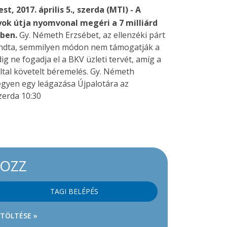
t, 2017. április 5., szerda (MTI) - A
yok útja nyomvonal megéri a 7 milliárd
ben.
Gy. Németh Erzsébet, az ellenzéki párt
lmondta, semmilyen módon nem támogatják a
g ne fogadja el a BKV üzleti tervét, amíg a
által követelt béremelés. Gy. Németh
gyen egy leágazása Újpalotára az
zerda 10:30
KOZZ
TAGI BELÉPÉS
ETÖLTÉSE »