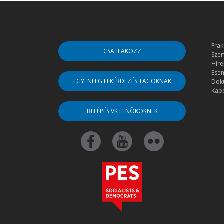
Frak
CSATLAKOZZ
Szer
Híre
Ese
EGYENLEG LEKÉRDEZÉS TAGOKNAK
Dok
Kapc
BELÉPÉS VK ELNÖKÖKNEK