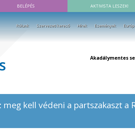
BELÉPÉS
AKTIVISTA LESZEK!
Rólunk
Szervezeti kereső
Hírek
Események
Európ
Akadálymentes se
s
: meg kell védeni a partszakaszt a