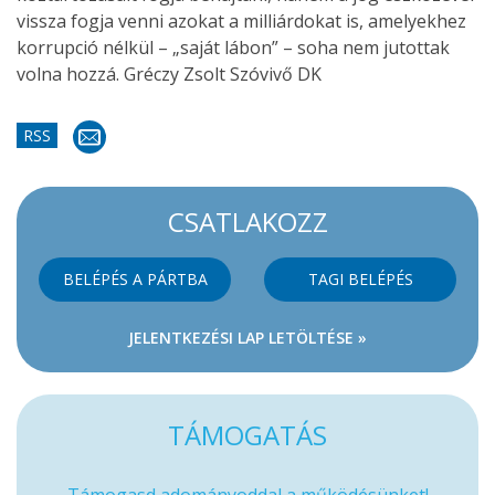
vissza fogja venni azokat a milliárdokat is, amelyekhez
korrupció nélkül – „saját lábon” – soha nem jutottak
volna hozzá. Gréczy Zsolt Szóvivő DK
RSS
CSATLAKOZZ
BELÉPÉS A PÁRTBA
TAGI BELÉPÉS
JELENTKEZÉSI LAP LETÖLTÉSE »
TÁMOGATÁS
Támogasd adományoddal a működésünket!