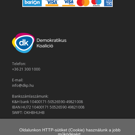
Telefon:
+36 21 300 1000
E-mail:
info@dkp.hu
Bankszámlaszámunk:
K&H bank 10400171-50526590-49821008
IBAN HU72 10400171 50526590 49821008
SWIFT: OKHBHUHB
© 2026 Demokratikus Koalíció
Oldalunkon HTTP-sütiket (Cookie) használunk a jobb
működésért.