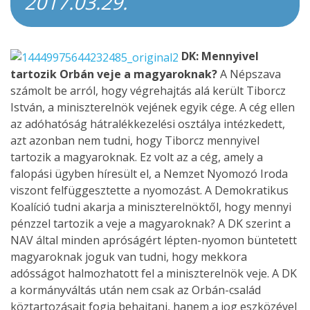
2017.03.29.
DK: Mennyivel
tartozik Orbán veje a magyaroknak?
A Népszava
számolt be arról, hogy végrehajtás alá került Tiborcz
István, a miniszterelnök vejének egyik cége. A cég ellen
az adóhatóság hátralékkezelési osztálya intézkedett,
azt azonban nem tudni, hogy Tiborcz mennyivel
tartozik a magyaroknak. Ez volt az a cég, amely a
falopási ügyben híresült el, a Nemzet Nyomozó Iroda
viszont felfüggesztette a nyomozást. A Demokratikus
Koalíció tudni akarja a miniszterelnöktől, hogy mennyi
pénzzel tartozik a veje a magyaroknak? A DK szerint a
NAV által minden apróságért lépten-nyomon büntetett
magyaroknak joguk van tudni, hogy mekkora
adósságot halmozhatott fel a miniszterelnök veje. A DK
a kormányváltás után nem csak az Orbán-család
köztartozásait fogja behajtani, hanem a jog eszközével