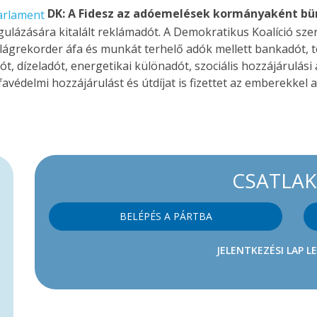
DK: A Fidesz az adóemelések kormányaként bün
ázására kitalált reklámadót. A Demokratikus Koalíció szeri
ágrekorder áfa és munkát terhelő adók mellett bankadót, t
, dízeladót, energetikai különadót, szociális hozzájárulási a
rófavédelmi hozzájárulást és útdíjat is fizettet az emberekke
CSATLA
BELÉPÉS A PÁRTBA
JELENTKEZÉSI LAP L