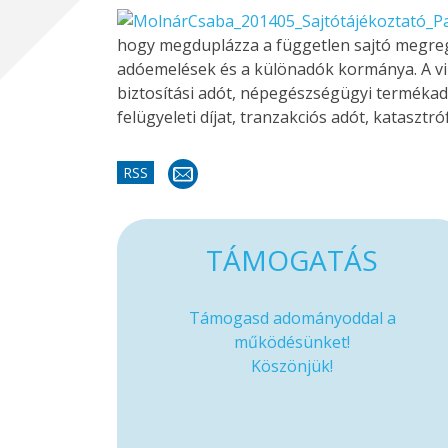
hogy megduplázza a független sajtó megregul
adóemelések és a különadók kormánya. A vil
biztosítási adót, népegészségügyi termékadót
felügyeleti díjat, tranzakciós adót, kataszt
RSS
TÁMOGATÁS
Támogasd adományoddal a
működésünket!
Köszönjük!