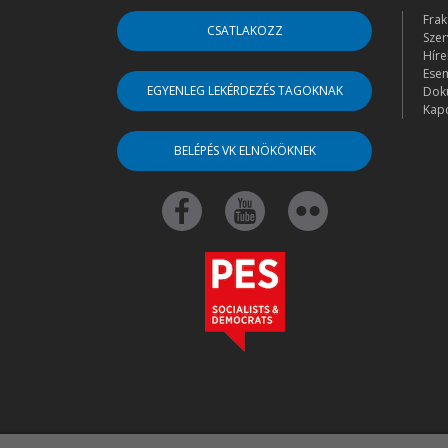
Frak
CSATLAKOZZ
Szer
Híre
Ese
EGYENLEG LEKÉRDEZÉS TAGOKNAK
Dok
Kapc
BELÉPÉS VK ELNÖKÖKNEK