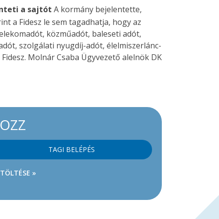
teti a sajtót
A kormány bejelentette,
nt a Fidesz le sem tagadhatja, hogy az
elekomadót, közműadót, baleseti adót,
dót, szolgálati nyugdíj-adót, élelmiszerlánc-
l a Fidesz. Molnár Csaba Ügyvezető alelnök DK
KOZZ
TAGI BELÉPÉS
ETÖLTÉSE »