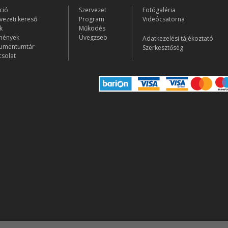
ció
Szervezet
Fotógaléria
vezeti kereső
Program
Videócsatorna
k
Működés
mények
Üvegzseb
Adatkezelési tájékoztató
umentumtár
Szerkesztőség
solat