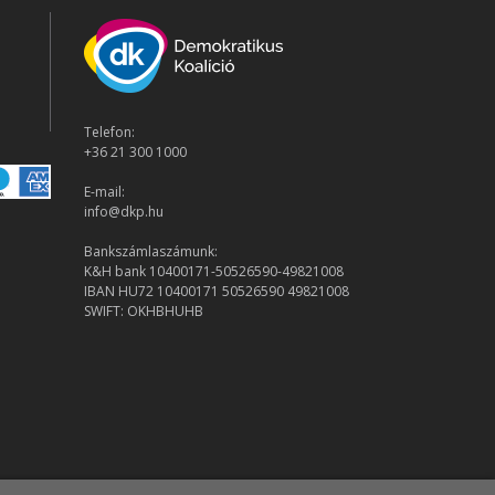
Telefon:
+36 21 300 1000
E-mail:
info@dkp.hu
Bankszámlaszámunk:
K&H bank 10400171-50526590-49821008
IBAN HU72 10400171 50526590 49821008
SWIFT: OKHBHUHB