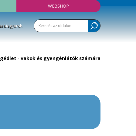
WEBSHOP
ai Magyarok
gédlet - vakok és gyengénlátók számára