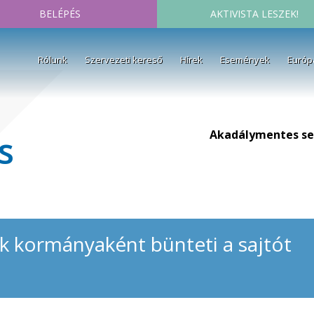
BELÉPÉS
AKTIVISTA LESZEK!
Rólunk
Szervezeti kereső
Hírek
Események
Európ
Akadálymentes se
s
k kormányaként bünteti a sajtót