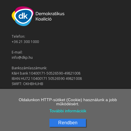
Telefon:
+36 21 300 1000
E-mail:
info@dkp.hu
Bankszámlaszámunk:
K&H bank 10400171-50526590-49821008
IBAN HU72 10400171 50526590 49821008
SWIFT: OKHBHUHB
Oldalunkon HTTP-sütiket (Cookie) használunk a jobb
© 2026 Demokratikus Koalíció
működésért.
További információk