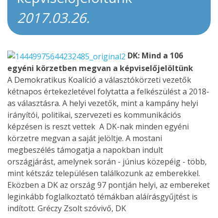
2017.03.26.
DK: Mind a 106
egyéni körzetben megvan a képviselőjelöltünk
A Demokratikus Koalíció a választókörzeti vezetők
kétnapos értekezletével folytatta a felkészülést a 2018-
as választásra. A helyi vezetők, mint a kampány helyi
irányítói, politikai, szervezeti es kommunikációs
képzésen is reszt vettek A DK-nak minden egyéni
körzetre megvan a saját jelöltje. A mostani
megbeszélés támogatja a napokban indult
országjárást, amelynek során - június közepéig - több,
mint kétszáz településen találkozunk az emberekkel.
Eközben a DK az ország 97 pontján helyi, az embereket
leginkább foglalkoztató témákban aláírásgyűjtést is
indított. Gréczy Zsolt szóvivő, DK