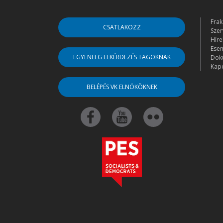
Frak
CSATLAKOZZ
Szer
Híre
Ese
EGYENLEG LEKÉRDEZÉS TAGOKNAK
Dok
Kapc
BELÉPÉS VK ELNÖKÖKNEK