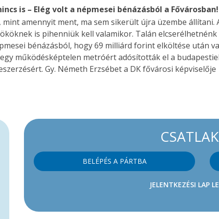
nincs is – Elég volt a népmesei bénázásból a Fővárosban!
mint amennyit ment, ma sem sikerült újra üzembe állítani. A 
ököknek is pihenniük kell valamikor. Talán elcserélhetnén
pmesei bénázásból, hogy 69 milliárd forint elköltése után van
a egy működésképtelen metróért adósították el a budapesti
beszerzésért. Gy. Németh Erzsébet a DK fővárosi képviselője
CSATLA
BELÉPÉS A PÁRTBA
JELENTKEZÉSI LAP L