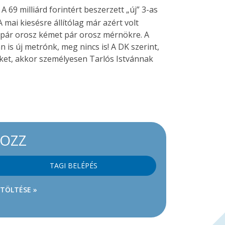
A 69 milliárd forintért beszerzett „új” 3-as
mai kiesésre állítólag már azért volt
k pár orosz kémet pár orosz mérnökre. A
 is új metrónk, meg nincs is! A DK szerint,
eket, akkor személyesen Tarlós Istvánnak
KOZZ
TAGI BELÉPÉS
ETÖLTÉSE »