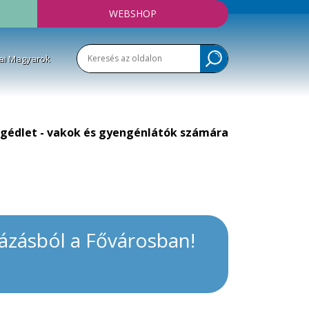
WEBSHOP
ai Magyarok
gédlet - vakok és gyengénlátók számára
názásból a Fővárosban!