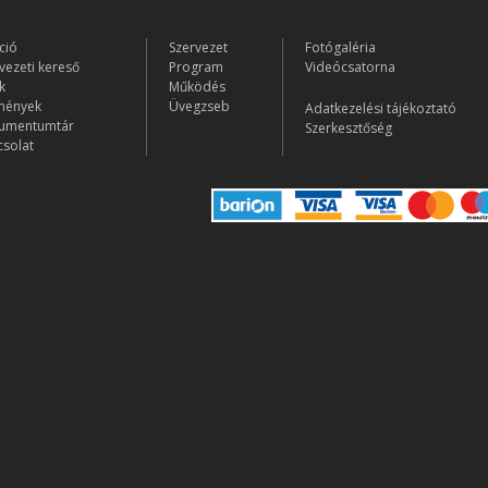
ció
Szervezet
Fotógaléria
vezeti kereső
Program
Videócsatorna
k
Működés
mények
Üvegzseb
Adatkezelési tájékoztató
umentumtár
Szerkesztőség
solat