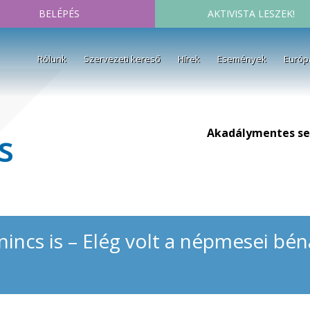
BELÉPÉS
AKTIVISTA LESZEK!
Rólunk
Szervezeti kereső
Hírek
Események
Európ
Akadálymentes se
s
nincs is – Elég volt a népmesei bé