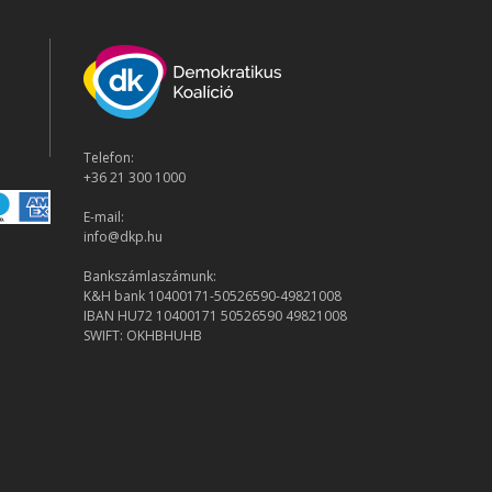
Telefon:
+36 21 300 1000
E-mail:
info@dkp.hu
Bankszámlaszámunk:
K&H bank 10400171-50526590-49821008
IBAN HU72 10400171 50526590 49821008
SWIFT: OKHBHUHB