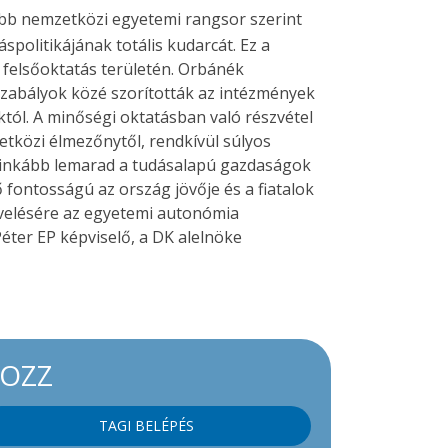
abb nemzetközi egyetemi rangsor szerint
olitikájának totális kudarcát. Ez a
 felsőoktatás területén. Orbánék
szabályok közé szorították az intézmények
któl. A minőségi oktatásban való részvétel
etközi élmezőnytől, rendkívül súlyos
g inkább lemarad a tudásalapú gazdaságok
fontosságú az ország jövője és a fiatalok
velésére az egyetemi autonómia
éter EP képviselő, a DK alelnöke
KOZZ
TAGI BELÉPÉS