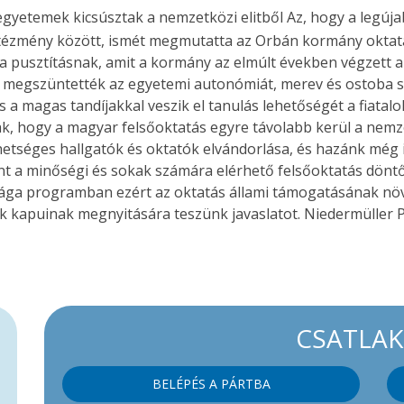
gyetemek kicsúsztak a nemzetközi elitből Az, hogy a legúj
ézmény között, ismét megmutatta az Orbán kormány oktatásp
pusztításnak, amit a kormány az elmúlt években végzett a
ól, megszüntették az egyetemi autonómiát, merev és ostoba 
a magas tandíjakkal veszik el tanulás lehetőségét a fiatalo
ak, hogy a magyar felsőoktatás egyre távolabb kerül a nemz
ehetséges hallgatók és oktatók elvándorlása, és hazánk mé
t a minőségi és sokak számára elérhető felsőoktatás döntő 
zága programban ezért az oktatás állami támogatásának nö
ák kapuinak megnyitására teszünk javaslatot. Niedermüller P
CSATLA
BELÉPÉS A PÁRTBA