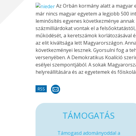
Az Orbán kormány alatt a magyar e
már nincs magyar egyetem a legjobb 500 int
leminősítés egyenes következménye annak a 
százmilliárdokat vontak el a felsőoktatást
működését, a keretszámok korlátozásával és 
az elit kiváltsága lett Magyarországon. Ann
következményei lesznek. Gyorsulni fog a t
versenyében. A Demokratikus Koalíció szerin
esélyei szempontjából. A sokak Magyarors
helyreállítására és az egyetemek és főiskol
RSS
TÁMOGATÁS
Támogasd adományoddal a