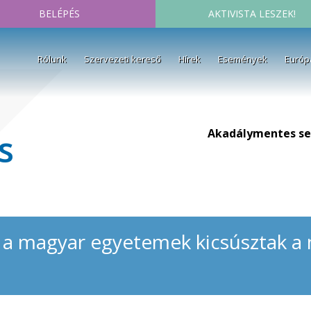
BELÉPÉS
AKTIVISTA LESZEK!
Rólunk
Szervezeti kereső
Hírek
Események
Európ
Akadálymentes se
s
 a magyar egyetemek kicsúsztak a 