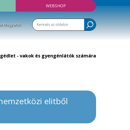
WEBSHOP
ai Magyarok
gédlet - vakok és gyengénlátók számára
nemzetközi elitből