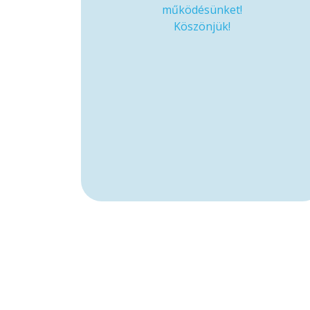
működésünket!
Köszönjük!