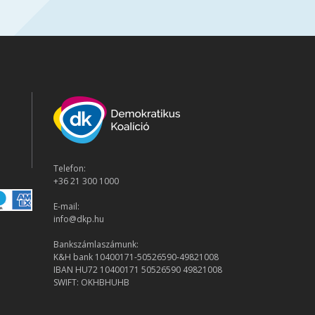
Telefon:
+36 21 300 1000
E-mail:
info@dkp.hu
Bankszámlaszámunk:
K&H bank 10400171-50526590-49821008
IBAN HU72 10400171 50526590 49821008
SWIFT: OKHBHUHB